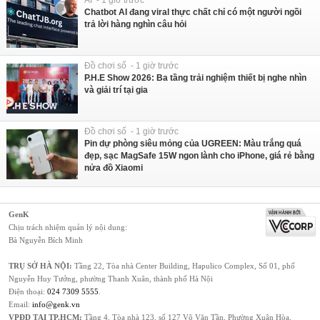
Chatbot AI đang viral thực chất chỉ có một người ngồi
trả lời hàng nghìn câu hỏi
Đồ chơi số - 1 giờ trước
P.H.E Show 2026: Ba tầng trải nghiệm thiết bị nghe nhìn
và giải trí tại gia
Đồ chơi số - 1 giờ trước
Pin dự phòng siêu mỏng của UGREEN: Màu trắng quá
đẹp, sạc MagSafe 15W ngon lành cho iPhone, giá rẻ bằng
nửa đồ Xiaomi
GenK
Chịu trách nhiệm quản lý nội dung:
Bà Nguyễn Bích Minh
TRỤ SỞ HÀ NỘI:
Tầng 22, Tòa nhà Center Building, Hapulico Complex, Số 01, phố
Nguyễn Huy Tưởng, phường Thanh Xuân, thành phố Hà Nội
Điện thoại:
024 7309 5555
.
Email:
info@genk.vn
VPĐD TẠI TP.HCM:
Tầng 4, Tòa nhà 123, số 127 Võ Văn Tần, Phường Xuân Hòa,