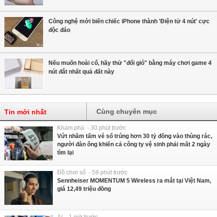
Công nghệ mới biến chiếc iPhone thành 'Điện tử 4 nút' cực
độc đáo
Nếu muốn hoài cổ, hãy thử "đổi gió" bằng máy chơi game 4
nút đắt nhất quả đất này
Cùng chuyên mục
Tin mới nhất
Khám phá - 30 phút trước
Vứt nhầm tấm vé số trúng hơn 30 tỷ đồng vào thùng rác,
người đàn ông khiến cả công ty vệ sinh phải mất 2 ngày
tìm lại
Đồ chơi số - 59 phút trước
Sennheiser MOMENTUM 5 Wireless ra mắt tại Việt Nam,
giá 12,49 triệu đồng
AI - 1 giờ trước