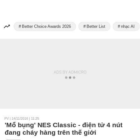
Better Choice Awards 2026
Better List
nhạc AI
PV
|
14/11/2016 | 11:25
'Mổ bụng' NES Classic - điện tử 4 nút
đang cháy hàng trên thế giới