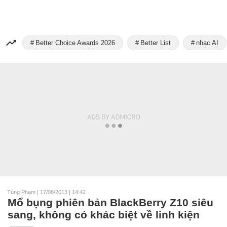
Better Choice Awards 2026
Better List
nhạc AI
Tùng Phạm
|
17/08/2013 | 14:42
Mổ bụng phiên bản BlackBerry Z10 siêu
sang, không có khác biệt về linh kiện