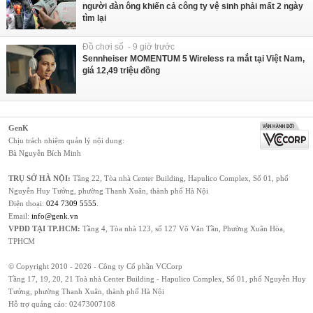
người đàn ông khiến cả công ty vệ sinh phải mất 2 ngày
tìm lại
Đồ chơi số - 9 giờ trước
Sennheiser MOMENTUM 5 Wireless ra mắt tại Việt Nam,
giá 12,49 triệu đồng
GenK
Chịu trách nhiệm quản lý nội dung:
Bà Nguyễn Bích Minh
TRỤ SỞ HÀ NỘI:
Tầng 22, Tòa nhà Center Building, Hapulico Complex, Số 01, phố
Nguyễn Huy Tưởng, phường Thanh Xuân, thành phố Hà Nội
Điện thoại:
024 7309 5555
.
Email:
info@genk.vn
VPĐD TẠI TP.HCM:
Tầng 4, Tòa nhà 123, số 127 Võ Văn Tần, Phường Xuân Hòa,
TPHCM
© Copyright 2010 - 2026 - Công ty Cổ phần VCCorp
Tầng 17, 19, 20, 21 Toà nhà Center Building - Hapulico Complex, Số 01, phố Nguyễn Huy
Tưởng, phường Thanh Xuân, thành phố Hà Nội
Hỗ trợ quảng cáo:
02473007108