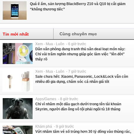
Quá ế ẩm, sản lượng BlackBerry Z10 và Q10 bị cắt giảm
“không thương tiếc”
Cùng chuyên mục
Tin mới nhất
Xem - Mua - Luôn - 6 giờ trước
Dân văn phòng đang tranh thủ săn deal loạt món này:
Chỉ vài trăm nghìn nhưng giúp góc làm việc "lên đời"
thấy rõ
Xem - Mua - Luôn - 7 giờ trước
Sale chưa hết: Xiaomi, Panasonic, Lock&Lock vẫn còn
nhiều đồ gia dụng, chăm sóc cá nhân giá tốt
Apps/Games - 8 giờ trước
Chỉ vì nhầm một dấu gạch dưới trong tên tài khoản
Skyrim, người đàn ông vô tội phải ngồi tù 18 tháng
Khám phá - 9 giờ trước
Vứt nhầm tấm vé số trúng hơn 30 tỷ đồng vào thùng rác,