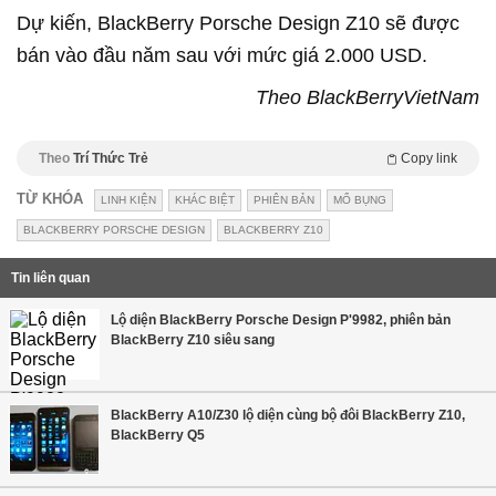
Dự kiến, BlackBerry Porsche Design Z10 sẽ được
bán vào đầu năm sau với mức giá 2.000 USD.
Theo BlackBerryVietNam
Theo
Trí Thức Trẻ
Copy link
TỪ KHÓA
LINH KIỆN
KHÁC BIỆT
PHIÊN BẢN
MỔ BỤNG
BLACKBERRY PORSCHE DESIGN
BLACKBERRY Z10
Tin liên quan
Lộ diện BlackBerry Porsche Design P'9982, phiên bản
BlackBerry Z10 siêu sang
BlackBerry A10/Z30 lộ diện cùng bộ đôi BlackBerry Z10,
BlackBerry Q5