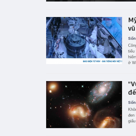
Mỹ
vũ
Sốn
Công
tiểu
hiế
ở Wa
"V
đế
Sốn
Khôn
đen 
giấu