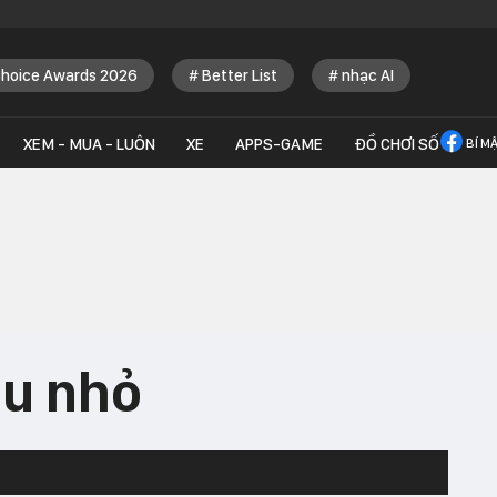
Choice Awards 2026
Better List
nhạc AI
XEM - MUA - LUÔN
XE
APPS-GAME
ĐỒ CHƠI SỐ
BÍ M
hu nhỏ