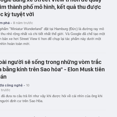
im thành phố mô hình, kết quả thu được
c kỳ tuyệt vời
m phá -
8 năm trước
phẩm "Miniatur Wunderland" đặt tại Hamburg (Đức) là đường ray mô
 thu nhỏ rộng nhất và chi tiết nhất thế giới. Và Google đã chế tạo một
n bản xe hơi Street View tí hon để chụp lại tác phẩm này dưới một
nhìn hoàn toàn mới.
oài người sẽ sống trong những vòm trắc
̣a bằng kính trên Sao hỏa" - Elon Musk tiên
án
 đá công nghệ -
10
 trước
đã đưa ra câu trả lời như vậy khi được hỏi về cái nhìn của ông khi
người định cư trên Sao Hỏa.