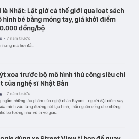
i là Nhật: Lật giở cả thế giới qua loạt sách
 hình bé bằng móng tay, giá khởi điểm
0.000 đồng/bộ
g -
7 năm trước
nhưng mà hơi đắt.
ýt xoa trước bộ mô hình thủ công siêu chi
ết của nghệ sĩ Nhật Bản
g -
7 năm trước
 ngắm những tác phẩm của nghệ nhân Kiyomi - người đặt niềm say
ủa mình vào từng đường nét tạo hình, thổi nguồn sống cho những
nhỏ bé tưởng như vô tri vô giác.
ogle dùng xe Street View tí hon để quay