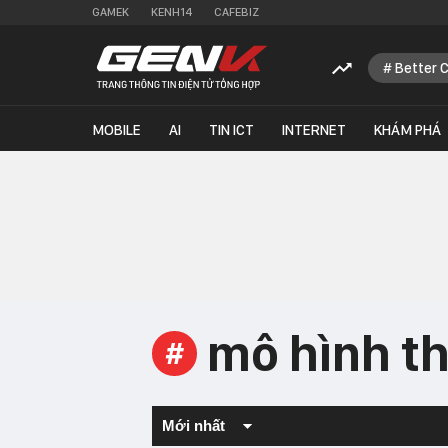
GAMEK
KENH14
CAFEBIZ
Better 
MOBILE
AI
TIN ICT
INTERNET
KHÁM PHÁ
mô hình t
#
Mới nhất