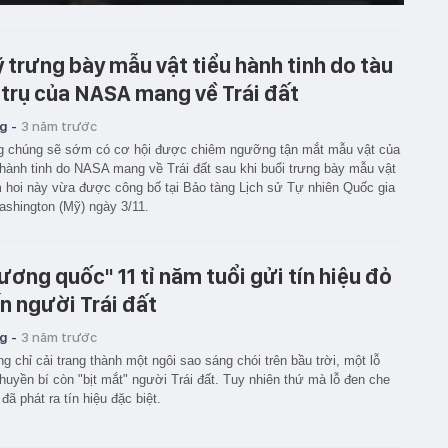
 trưng bày mẫu vật tiểu hành tinh do tàu
 trụ của NASA mang về Trái đất
g -
3 năm trước
 chúng sẽ sớm có cơ hội được chiêm ngưỡng tận mắt mẫu vật của
 hành tinh do NASA mang về Trái đất sau khi buổi trưng bày mẫu vật
m hoi này vừa được công bố tại Bảo tàng Lịch sử Tự nhiên Quốc gia
shington (Mỹ) ngày 3/11.
ương quốc" 11 tỉ năm tuổi gửi tín hiệu đỏ
n người Trái đất
g -
3 năm trước
g chỉ cải trang thành một ngôi sao sáng chói trên bầu trời, một lỗ
huyền bí còn "bịt mắt" người Trái đất. Tuy nhiên thứ mà lỗ đen che
 đã phát ra tín hiệu đặc biệt.