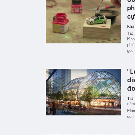
ph
cự
Khá
Tác 
hình
phiê
góc 
"L
đi
đo
Trà
năm
Elon 
con 