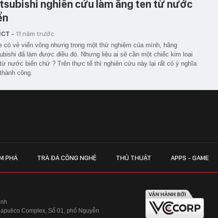
tsubishi nghiên cứu làm ăng ten từ nước
ển
ICT -
11 năm trước
 có vẻ viển vông nhưng trong một thử nghiệm của mình, hãng
ubishi đã làm được điều đó. Nhưng liệu ai sẽ cần một chiếc kim loại
từ nước biển chứ ? Trên thực tế thì nghiên cứu này lại rất có ý nghĩa
thành công.
M PHÁ
TRÀ ĐÁ CÔNG NGHỆ
THỦ THUẬT
APPS - GAME
inh
Hapulico Complex, Số 01, phố Nguyễn