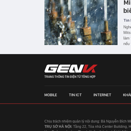
Mi
bi
Tin 
Nghe
Mits
làm 
nếu 
MOBILE
TIN ICT
INTERNET
KHÁ
Chịu trách nhiệm quản lý nội dung: Bà Nguyễn Bích M
TRỤ SỞ HÀ NỘI:
Tầng 22, Tòa nhà Center Building, 