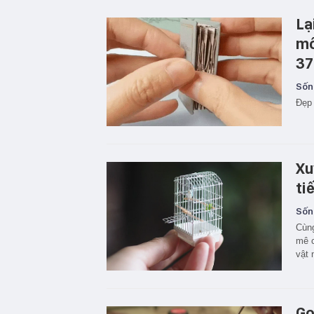
Lạ
mô
37
Sốn
Đẹp 
Xu
ti
Sốn
Cùng
mê c
vật 
Go