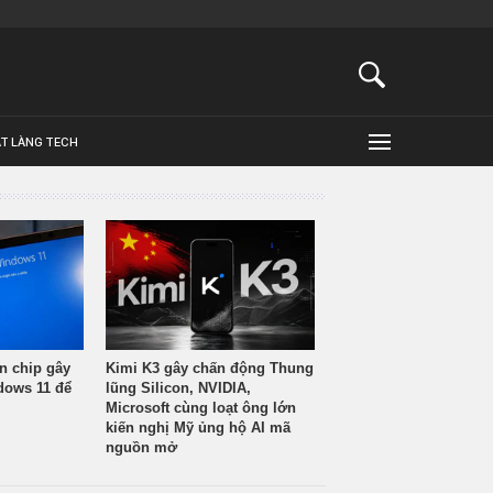
ẬT LÀNG TECH
n chip gây
Kimi K3 gây chấn động Thung
ndows 11 để
lũng Silicon, NVIDIA,
Microsoft cùng loạt ông lớn
kiến nghị Mỹ ủng hộ AI mã
nguồn mở