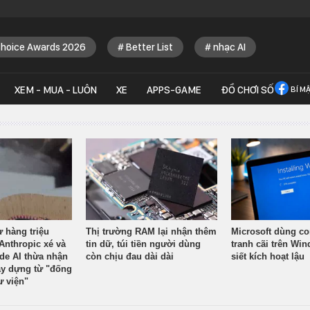
Choice Awards 2026
Better List
nhạc AI
XEM - MUA - LUÔN
XE
APPS-GAME
ĐỒ CHƠI SỐ
BÍ M
ừ hàng triệu
Thị trường RAM lại nhận thêm
Microsoft dùng co
Anthropic xé và
tin dữ, túi tiền người dùng
tranh cãi trên Wi
ude AI thừa nhận
còn chịu đau dài dài
siết kích hoạt lậu
y dựng từ "đống
ư viện"