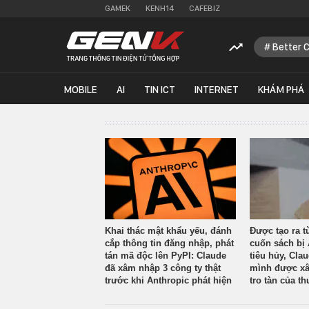
GAMEK
KENH14
CAFEBIZ
Better 
MOBILE
AI
TIN ICT
INTERNET
KHÁM PHÁ
Khai thác mật khẩu yếu, đánh
Được tạo ra t
cắp thông tin đăng nhập, phát
cuốn sách bị 
tán mã độc lên PyPI: Claude
tiêu hủy, Cla
đã xâm nhập 3 công ty thật
mình được xâ
trước khi Anthropic phát hiện
tro tàn của th