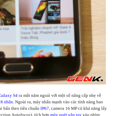
Galaxy S4
ra mắt năm ngoái với một số nâng cấp nhẹ về
 8 nhân
. Ngoài ra, máy nhấn mạnh vào các tính năng bao
i bẩn theo tiêu chuẩn
IP67
, camera 16 MP có khả năng lấy
ection Autofocus), tích hợp
máy quét vân tay
vào phím