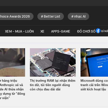
Choice Awards 2026
Better List
nhạc AI
XEM - MUA - LUÔN
XE
APPS-GAME
ĐỒ CHƠI SỐ
BÍ M
ừ hàng triệu
Thị trường RAM lại nhận thêm
Microsoft dùng co
Anthropic xé và
tin dữ, túi tiền người dùng
tranh cãi trên Wi
ude AI thừa nhận
còn chịu đau dài dài
siết kích hoạt lậu
y dựng từ "đống
ư viện"