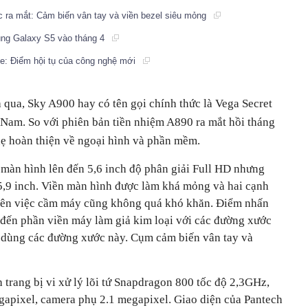
 ra mắt: Cảm biến vân tay và viền bezel siêu mỏng
cùng Galaxy S5 vào tháng 4
e: Điểm hội tụ của công nghệ mới
 qua, Sky A900 hay có tên gọi chính thức là
Vega Secret
Nam. So với phiên bản tiền nhiệm A890 ra mắt hồi tháng
hẹ hoàn thiện về ngoại hình và phần mềm.
 màn hình lên đến 5,6 inch độ phân giải Full HD nhưng
,9 inch. Viền màn hình được làm khá mỏng và hai cạnh
 nên việc cầm máy cũng không quá khó khăn. Điểm nhấn
ể đến phần viền máy làm giả kim loại với các đường xước
g dùng các đường xước này. Cụm cảm biến vân tay và
trang bị vi xử lý lõi tứ Snapdragon 800 tốc độ 2,3GHz,
pixel, camera phụ 2.1 megapixel. Giao diện của Pantech