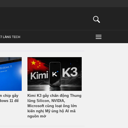
ẬT LÀNG TECH
n chip gây
Kimi K3 gây chấn động Thung
ndows 11 để
lũng Silicon, NVIDIA,
Microsoft cùng loạt ông lớn
kiến nghị Mỹ ủng hộ AI mã
nguồn mở