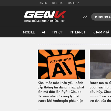
GAMEK
KENH14
CAFEBIZ
Better 
MOBILE
AI
TIN ICT
INTERNET
KHÁM PHÁ
Khai thác mật khẩu yếu, đánh
Được tạo ra t
cắp thông tin đăng nhập, phát
cuốn sách bị 
tán mã độc lên PyPI: Claude
tiêu hủy, Cla
đã xâm nhập 3 công ty thật
mình được xâ
trước khi Anthropic phát hiện
tro tàn của th