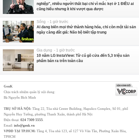
nghiệp", nhiều người thất bại chỉ vì mắc kẹt ở 1 ĐIỀU ai
cũng hiểu nhưng ít khi vượt qua được
Sống - 1 giờ trước
AI đang biến mọi thứ thành hàng hóa, chỉ còn một tài sản
ngày càng đắt giá: Não bộ biết tập trung
Gia dụng - 1 giờ trước
10 năm LG InstaView: Từ cú gõ cửa đến 5,3 triệu sản
phẩm bán ra trên toàn cầu
GenK
Chịu trách nhiệm quản lý nội dung:
Bà Nguyễn Bích Minh
TRỤ SỞ HÀ NỘI:
Tầng 22, Tòa nhà Center Building, Hapulico Complex, Số 01, phố
Nguyễn Huy Tưởng, phường Thanh Xuân, thành phố Hà Nội
Điện thoại:
024 7309 5555
.
Email:
info@genk.vn
VPĐD TẠI TP.HCM:
Tầng 4, Tòa nhà 123, số 127 Võ Văn Tần, Phường Xuân Hòa,
TPHCM