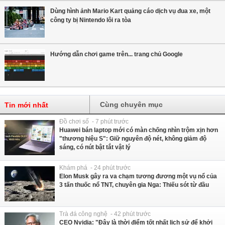
Dùng hình ảnh Mario Kart quảng cáo dịch vụ đua xe, một
công ty bị Nintendo lôi ra tòa
Hướng dẫn chơi game trên... trang chủ Google
Cùng chuyên mục
Tin mới nhất
Đồ chơi số - 7 phút trước
Huawei bán laptop mới có màn chống nhìn trộm xịn hơn
"thương hiệu S": Giữ nguyên độ nét, không giảm độ
sáng, có nút bật tắt vật lý
Khám phá - 24 phút trước
Elon Musk gây ra va chạm tương đương một vụ nổ của
3 tấn thuốc nổ TNT, chuyên gia Nga: Thiếu sót từ đầu
Trà đá công nghệ - 42 phút trước
CEO Nvidia: "Đây là thời điểm tốt nhất lịch sử để khởi