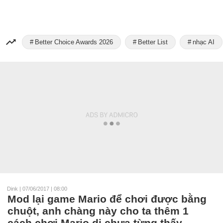
Better Choice Awards 2026
Better List
nhạc AI
Dink
|
07/06/2017 | 08:00
Mod lại game Mario để chơi được bằng
chuột, anh chàng này cho ta thêm 1
cách chơi Mario dị chưa từng thấy