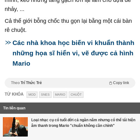
nhảy, ...
Cả thế giới bỗng chốc thu gọn lại bằng một cái bàn
rê chuột.
Các nhà khoa học biến vi khuẩn thành
những họa sĩ hiển vi, vẽ được cả hình
Mario
Theo
Trí Thức Trẻ
Copy link
TỪ KHÓA
MOD
SNES
MARIO
CHUỘT
Tin liên quan
Loại nhạc cụ có tuổi đời cả ngàn năm nhưng có thể tái hiện
âm thanh trong Mario "chuẩn không cần chỉnh"