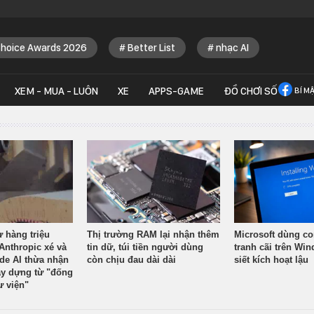
Choice Awards 2026
Better List
nhạc AI
XEM - MUA - LUÔN
XE
APPS-GAME
ĐỒ CHƠI SỐ
BÍ M
ừ hàng triệu
Thị trường RAM lại nhận thêm
Microsoft dùng co
Anthropic xé và
tin dữ, túi tiền người dùng
tranh cãi trên Wi
ude AI thừa nhận
còn chịu đau dài dài
siết kích hoạt lậu
y dựng từ "đống
ư viện"