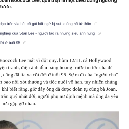
, Joan Boocock Lee, quả thật là một điều đáng ngưỡng
 được.
dạo trên vỉa hè, cô gái bất ngờ bị sụt xuống hố tử thần
nghiệp của Stan Lee - người tạo ra những siêu anh hùng
đời ở tuổi 95
Boocock Lee mất vì đột quỵ, hôm 12/11, cả Hollywood
yện tranh, điện ảnh đều bàng hoàng trước tin tức cha đẻ
, cũng đã lìa xa cõi đời ở tuổi 95. Sự ra đi của “người cha”
biết bao nỗi xót thương và tiếc nuối vô hạn, tuy nhiên chúng
 khi biết rằng, giờ đây ông đã được đoàn tụ cùng bà Joan,
trân quý nhất đời, người phụ nữ định mệnh mà ông đã yêu
 chưa gặp gỡ nhau.