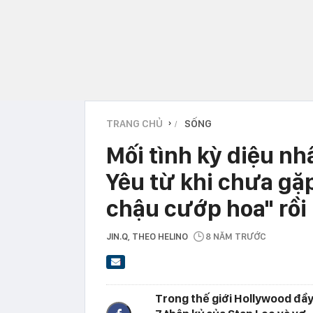
TRANG CHỦ
SỐNG
›
Mối tình kỳ diệu nh
Yêu từ khi chưa gặ
chậu cướp hoa" rồi
JIN.Q
, THEO HELINO
8 NĂM TRƯỚC
Trong thế giới Hollywood đầy