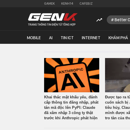
GAMEK
KENH14
CAFEBIZ
Better 
MOBILE
AI
TIN ICT
INTERNET
KHÁM PHÁ
Khai thác mật khẩu yếu, đánh
Được tạo ra t
cắp thông tin đăng nhập, phát
cuốn sách bị 
tán mã độc lên PyPI: Claude
tiêu hủy, Cla
đã xâm nhập 3 công ty thật
mình được xâ
trước khi Anthropic phát hiện
tro tàn của th