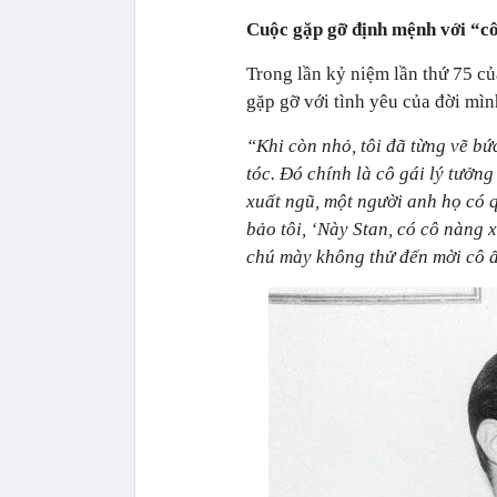
Cuộc gặp gỡ định mệnh với “cô
Trong lần kỷ niệm lần thứ 75 c
gặp gỡ với tình yêu của đời mì
“Khi còn nhỏ, tôi đã từng vẽ bứ
tóc. Đó chính là cô gái lý tưởng
xuất ngũ, một người anh họ có 
bảo tôi, ‘Này Stan, có cô nàng x
chú mày không thử đến mời cô ấ