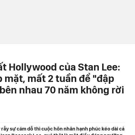
ất Hollywood của Stan Lee:
p mặt, mất 2 tuần để "đập
 bên nhau 70 năm không rời
 rẫy sự cám dỗ thì cuộc hôn nhân hạnh phúc kéo dài cả