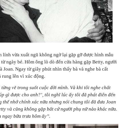
nh lính vừa xuất ngũ không ngờ lại gặp gỡ được hình mẫu
từ ngày bé. Hôm ông lò dò đến cửa hàng gặp Betty, người
bà Joan. Ngay từ giây phút nhìn thấy bà và nghe bà cất
ã rung lên vì xúc động.
 từng vẽ trong suốt cuộc đời mình. Và khi tôi nghe chất
úp gì được cho anh?’, tôi nghĩ lúc ấy tôi đã phát điên đến
g thể nhớ chính xác nữa nhưng nói chung tôi đã đưa Joan
Betty và cũng không gặp bất cứ người phụ nữ nào khác nữa.
an ngay bữa trưa hôm ấy”.