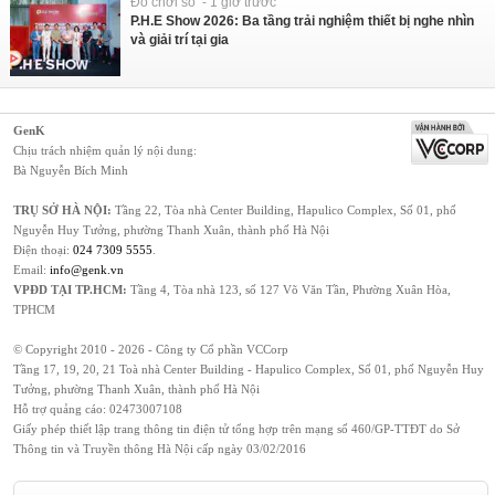
Đồ chơi số - 1 giờ trước
P.H.E Show 2026: Ba tầng trải nghiệm thiết bị nghe nhìn
và giải trí tại gia
GenK
Chịu trách nhiệm quản lý nội dung:
Bà Nguyễn Bích Minh
TRỤ SỞ HÀ NỘI:
Tầng 22, Tòa nhà Center Building, Hapulico Complex, Số 01, phố
Nguyễn Huy Tưởng, phường Thanh Xuân, thành phố Hà Nội
Điện thoại:
024 7309 5555
.
Email:
info@genk.vn
VPĐD TẠI TP.HCM:
Tầng 4, Tòa nhà 123, số 127 Võ Văn Tần, Phường Xuân Hòa,
TPHCM
© Copyright 2010 - 2026 - Công ty Cổ phần VCCorp
Tầng 17, 19, 20, 21 Toà nhà Center Building - Hapulico Complex, Số 01, phố Nguyễn Huy
Tưởng, phường Thanh Xuân, thành phố Hà Nội
Hỗ trợ quảng cáo:
02473007108
Giấy phép thiết lập trang thông tin điện tử tổng hợp trên mạng số 460/GP-TTĐT do Sở
Thông tin và Truyền thông Hà Nội cấp ngày 03/02/2016