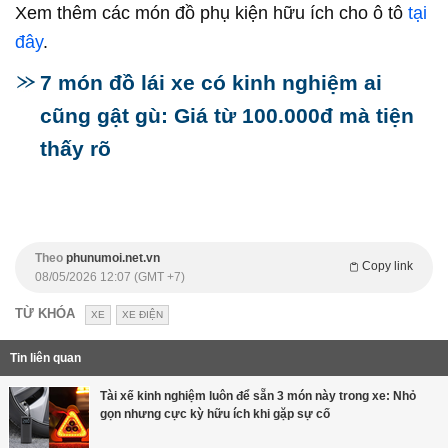
Xem thêm các món đồ phụ kiện hữu ích cho ô tô
tại
đây
.
7 món đồ lái xe có kinh nghiệm ai
cũng gật gù: Giá từ 100.000đ mà tiện
thấy rõ
Theo
phunumoi.net.vn
Copy link
08/05/2026 12:07 (GMT +7)
TỪ KHÓA
XE
XE ĐIỆN
Tin liên quan
Tài xế kinh nghiệm luôn để sẵn 3 món này trong xe: Nhỏ
gọn nhưng cực kỳ hữu ích khi gặp sự cố