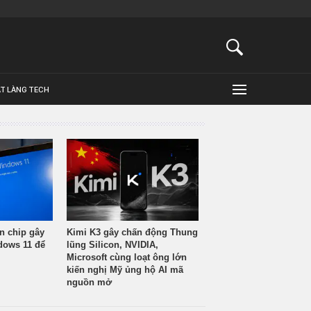
ẬT LÀNG TECH
n chip gây
Kimi K3 gây chấn động Thung
ndows 11 để
lũng Silicon, NVIDIA,
Microsoft cùng loạt ông lớn
kiến nghị Mỹ ủng hộ AI mã
nguồn mở