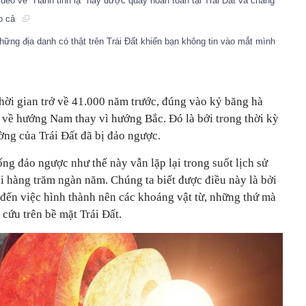
deo về "Hành tinh lạ" này được quay hoàn toàn tại Trái Đất và chẳng
ào cả
ững địa danh có thật trên Trái Đất khiến bạn không tin vào mắt mình
hời gian trở về 41.000 năm trước, đúng vào kỷ băng hà
ỉ về hướng Nam thay vì hướng Bắc. Đó là bởi trong thời kỳ
ường của Trái Đất đã bị đảo ngược.
g đảo ngược như thế này vẫn lặp lại trong suốt lịch sử
ài hàng trăm ngàn năm. Chúng ta biết được điều này là bởi
đến việc hình thành nên các khoáng vật từ, những thứ mà
 cứu trên bề mặt Trái Đất.