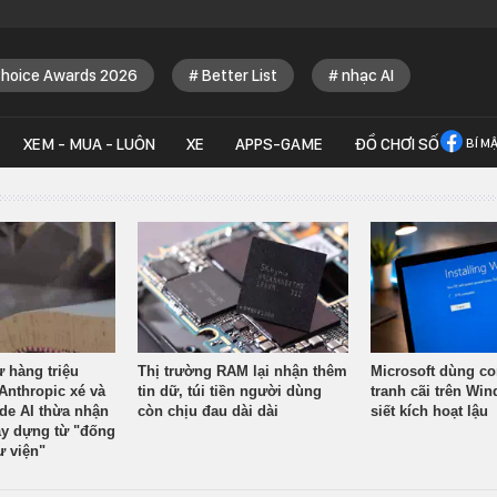
Choice Awards 2026
Better List
nhạc AI
XEM - MUA - LUÔN
XE
APPS-GAME
ĐỒ CHƠI SỐ
BÍ M
ừ hàng triệu
Thị trường RAM lại nhận thêm
Microsoft dùng co
Anthropic xé và
tin dữ, túi tiền người dùng
tranh cãi trên Wi
ude AI thừa nhận
còn chịu đau dài dài
siết kích hoạt lậu
y dựng từ "đống
ư viện"