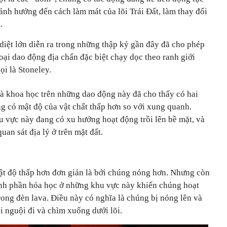
ảnh hưởng đến cách làm mát của lõi Trái Đất, làm thay đổi
.
diệt lớn diễn ra trong những thập kỷ gần đây đã cho phép
ại dao động địa chấn đặc biệt chạy dọc theo ranh giới
ọi là Stoneley.
à khoa học trên những dao động này đã cho thấy có hai
g có mật độ của vật chất thấp hơn so với xung quanh.
u vực này đang có xu hướng hoạt động trồi lên bề mặt, và
an sát địa lý ở trên mặt đất.
t độ thấp hơn đơn giản là bởi chúng nóng hơn. Nhưng còn
ành phần hóa học ở những khu vực này khiến chúng hoạt
ong đèn lava. Điều này có nghĩa là chúng bị nóng lên và
hi nguội đi và chìm xuống dưới lõi.