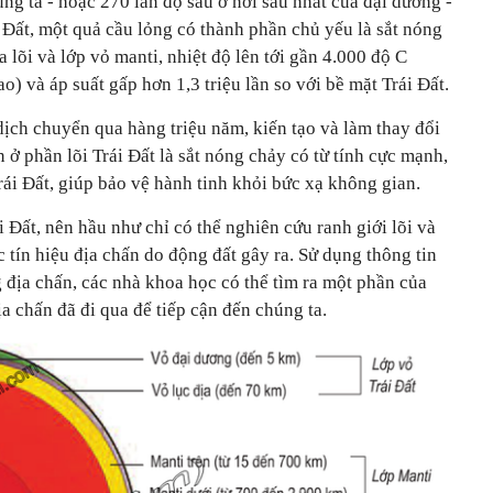
g ta - hoặc 270 lần độ sâu ở nơi sâu nhất của đại dương -
i Đất, một quả cầu lỏng có thành phần chủ yếu là sắt nóng
a lõi và lớp vỏ manti, nhiệt độ lên tới gần 4.000 độ C
o) và áp suất gấp hơn 1,3 triệu lần so với bề mặt Trái Đất.
dịch chuyển qua hàng triệu năm, kiến tạo và làm thay đổi
 ở phần lõi Trái Đất là sắt nóng chảy có từ tính cực mạnh,
Trái Đất, giúp bảo vệ hành tinh khỏi bức xạ không gian.
 Đất, nên hầu như chỉ có thể nghiên cứu ranh giới lõi và
 tín hiệu địa chấn do động đất gây ra. Sử dụng thông tin
 địa chấn, các nhà khoa học có thể tìm ra một phần của
a chấn đã đi qua để tiếp cận đến chúng ta.