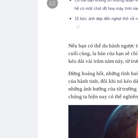
Có thể bạn không tin nhưng đoạn vi
hề có một chút đồ hoạ máy tính n
15 bức ảnh đẹp đến nghẹt thở về nh
Nếu bạn có thể du hành ngược t
cuối cùng, la bàn của bạn sẽ ch
kéo dài vài trăm năm này, từ tr
Đừng hoảng hốt, những tình huốn
của hành tinh, đôi khi nó kéo d
những ảnh hưởng của từ trường 
chúng ta hiện nay có thể nghiên