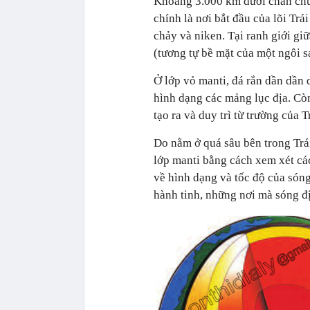
Khoảng 3.000 km dưới chân chún
chính là nơi bắt đầu của lõi Trá
chảy và niken. Tại ranh giới giữ
(tương tự bề mặt của một ngôi sa
Ở lớp vỏ manti, đá rắn dần dần 
hình dạng các mảng lục địa. Còn
tạo ra và duy trì từ trường của 
Do nằm ở quá sâu bên trong Trái
lớp manti bằng cách xem xét các
về hình dạng và tốc độ của sóng
hành tinh, những nơi mà sóng đị