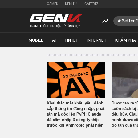
GAMEK
KENH14
CAFEBIZ
Better 
MOBILE
AI
TIN ICT
INTERNET
KHÁM PHÁ
Khai thác mật khẩu yếu, đánh
Được tạo ra t
cắp thông tin đăng nhập, phát
cuốn sách bị 
tán mã độc lên PyPI: Claude
tiêu hủy, Cla
đã xâm nhập 3 công ty thật
mình được xâ
trước khi Anthropic phát hiện
tro tàn của th