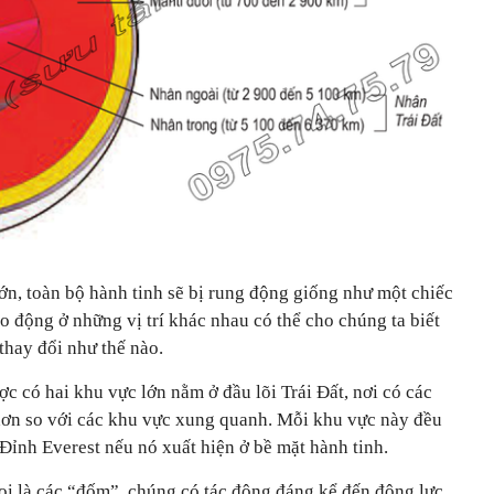
lớn, toàn bộ hành tinh sẽ bị rung động giống như một chiếc
o động ở những vị trí khác nhau có thể cho chúng ta biết
thay đổi như thế nào.
ợc có hai khu vực lớn nằm ở đầu lõi Trái Đất, nơi có các
hơn so với các khu vực xung quanh. Mỗi khu vực này đều
n Đỉnh Everest nếu nó xuất hiện ở bề mặt hành tinh.
i là các “đốm”, chúng có tác động đáng kể đến động lực