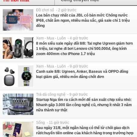
Tin mới nhất
Đồ chơi số - 2 giờ trước
Loa bán chạy nhất của JBL có bản mới: Chống nước
IP68, chất âm ngon, nhiều màu sắc, giá sale chỉ 1 triệu
đồng
Xem - Mua - Luôn - 4 giờ trước
8 món siêu sale ngày đôi 8/8: Tai nghe Ugreen giảm hơn
1 triệu, tai nghe đi bơi Lenovo chỉ 500.000đ, ống kính
zoom 400mm cho iPhone 1.7 triệu
Xem - Mua - Luôn - 9 giờ trước
Canh sale 8/8: Ugreen, Anker, Baseus và OPPO đồng
loạt giảm giá, nhiều món đáng chốt đơn
Trà đá công nghệ - 9 giờ trước
Startup Nga tìm ra cách mới để sản xuất chip siêu nhỏ:
Nhanh gấp 3.000 lần công nghệ cũ, nhưng ít nhất 3 năm
nữa thành sự thật
Sống - 11 giờ trước
Sau ngày 31/8, một ngân hàng có thể từ chối giao dịch
rút/chuyển tiền online của khách hàng trong trường hợp