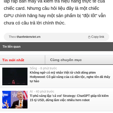
lắp ráp dàn máy và kiểm tra hiệu năng thực tế của
chiếc card. Nhưng câu hỏi liệu đây là một chiếc
GPU chính hãng hay một sản phẩm bị "đội lốt" vẫn
chưa có câu trả lời chính thức.
Theo
thanhnienviet.vn
Copy link
Tin liên quan
Cùng chuyên mục
Tin mới nhất
Sống - 8 phút trước
Không ngờ có mỹ nhân Việt từ chối đóng phim
Hollywood: Cô gái vàng của cả dân tộc, nghe tên đã thấy
tự hào
AI - 40 phút trước
Tỉ phú sáng lập 'cá voi' Strategy: ChatGPT giúp tôi kiếm
15 tỷ USD, đừng làm việc nhiều hơn robot