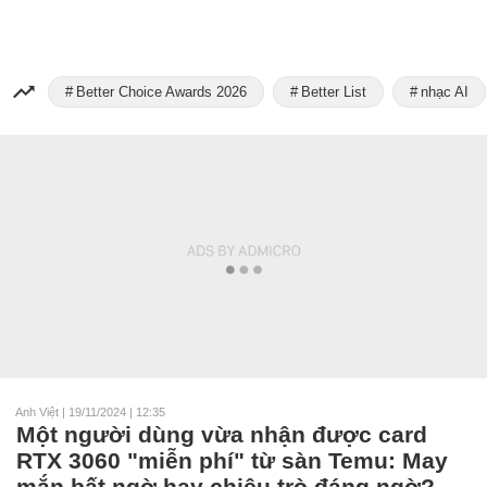
Better Choice Awards 2026
Better List
nhạc AI
Anh Việt
|
19/11/2024 | 12:35
Một người dùng vừa nhận được card
RTX 3060 "miễn phí" từ sàn Temu: May
mắn bất ngờ hay chiêu trò đáng ngờ?