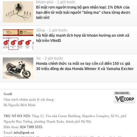
Khám phá - 1 giờ trước
Bí mật rợn người trong bộ gen nhân loại: 1% DNA của
bạn đến từ một loài người "bóng ma" chưa từng được
biết tới!
Sống - 1 giờ trước
Hà Nội đẩy mạnh tích hợp tài khoản hưởng an sinh xã
hội trên VNeID
Xe - 2 giờ trước
Honda chính thức ra mắt xe tay côn cổ điển 150 cc giá
30 triệu đồng đe dọa Honda Winner X và Yamaha Exciter
GenK
Chịu trách nhiệm quản lý nội dung:
Bà Nguyễn Bích Minh
TRỤ SỞ HÀ NỘI:
Tầng 22, Tòa nhà Center Building, Hapulico Complex, Số 01, phố
Nguyễn Huy Tưởng, phường Thanh Xuân, thành phố Hà Nội
Điện thoại:
024 7309 5555
.
Email:
info@genk.vn