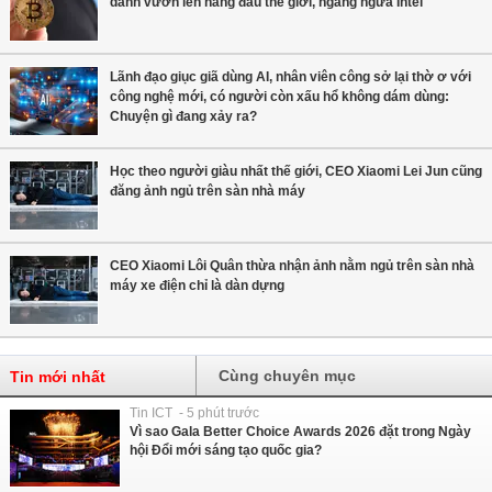
danh vươn lên hàng đầu thế giới, ngang ngửa Intel
Lãnh đạo giục giã dùng AI, nhân viên công sở lại thờ ơ với
công nghệ mới, có người còn xấu hổ không dám dùng:
Chuyện gì đang xảy ra?
Học theo người giàu nhất thế giới, CEO Xiaomi Lei Jun cũng
đăng ảnh ngủ trên sàn nhà máy
CEO Xiaomi Lôi Quân thừa nhận ảnh nằm ngủ trên sàn nhà
máy xe điện chỉ là dàn dựng
Cùng chuyên mục
Tin mới nhất
Tin ICT - 5 phút trước
Vì sao Gala Better Choice Awards 2026 đặt trong Ngày
hội Đổi mới sáng tạo quốc gia?