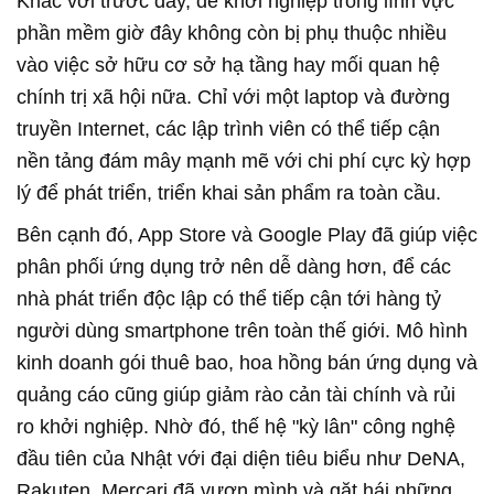
Khác với trước đây, để khởi nghiệp trong lĩnh vực
phần mềm giờ đây không còn bị phụ thuộc nhiều
vào việc sở hữu cơ sở hạ tầng hay mối quan hệ
chính trị xã hội nữa. Chỉ với một laptop và đường
truyền Internet, các lập trình viên có thể tiếp cận
nền tảng đám mây mạnh mẽ với chi phí cực kỳ hợp
lý để phát triển, triển khai sản phẩm ra toàn cầu.
Bên cạnh đó, App Store và Google Play đã giúp việc
phân phối ứng dụng trở nên dễ dàng hơn, để các
nhà phát triển độc lập có thể tiếp cận tới hàng tỷ
người dùng smartphone trên toàn thế giới. Mô hình
kinh doanh gói thuê bao, hoa hồng bán ứng dụng và
quảng cáo cũng giúp giảm rào cản tài chính và rủi
ro khởi nghiệp. Nhờ đó, thế hệ "kỳ lân" công nghệ
đầu tiên của Nhật với đại diện tiêu biểu như DeNA,
Rakuten, Mercari đã vươn mình và gặt hái những