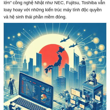
lớn" công nghệ Nhật như NEC, Fujitsu, Toshiba vẫn
loay hoay với những kiến trúc máy tính độc quyền
và hệ sinh thái phần mềm đóng.