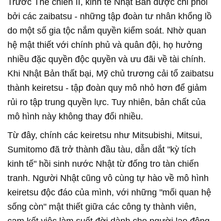
Trước Thế chiến II, kinh tế Nhật Bản được chi phối
bởi các zaibatsu - những tập đoàn tư nhân khổng lồ
do một số gia tộc nắm quyền kiểm soát. Nhờ quan
hệ mật thiết với chính phủ và quân đội, họ hưởng
nhiều đặc quyền độc quyền và ưu đãi về tài chính.
Khi Nhật Bản thất bại, Mỹ chủ trương cải tổ zaibatsu
thành keiretsu - tập đoàn quy mô nhỏ hơn để giảm
rủi ro tập trung quyền lực. Tuy nhiên, bản chất của
mô hình này không thay đổi nhiều.
Từ đây, chính các keiretsu như Mitsubishi, Mitsui,
Sumitomo đã trở thành đầu tàu, dẫn dắt "kỳ tích
kinh tế" hồi sinh nước Nhật từ đống tro tàn chiến
tranh. Người Nhật cũng vô cùng tự hào về mô hình
keiretsu độc đáo của mình, với những "mối quan hệ
sống còn" mật thiết giữa các công ty thành viên,