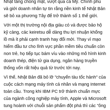
Nhật tăng chóng mặt, vượt qua cả Mỹ. Chính phủ
và giới doanh nhân tự tin rằng nền kinh tế Nhật Bản
sẽ bỏ xa phương Tây để trở thành số 1 thế giới.
Với một thị trường nội địa giàu có và được bảo hộ
kỹ càng, các keiretsu dễ dàng thu lợi nhuận khổng
lồ mà ít phải cạnh tranh hay đổi mới. Thay vì mạo
hiểm đầu tư cho lĩnh vực phần mềm tiêu chuẩn còn
non trẻ, họ tiếp tục bám víu vào những mô hình kinh
doanh thép, điện tử gia dụng, ngân hàng truyền
thống vốn rất hiệu quả từ trước tới nay.
Vì thế, Nhật Bản đã bỏ lỡ "chuyến tàu tốc hành" của
cuộc cách mạng máy tính cá nhân và mạng Internet
toàn cầu. Trong khi IBM PC trở thành chuẩn mực
của ngành công nghiệp máy tính, Apple và Microsoft
tung hoành với chuỗi sản phẩm đột phá thì các "ông