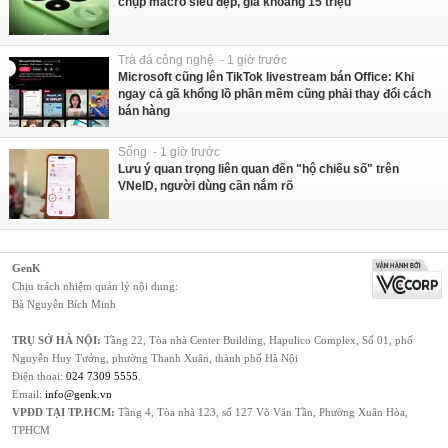
chụp macro siêu đẹp, giá khoảng 15 triệu
Trà đá công nghệ - 1 giờ trước
Microsoft cũng lên TikTok livestream bán Office: Khi
ngay cả gã khổng lồ phần mềm cũng phải thay đổi cách
bán hàng
Sống - 1 giờ trước
Lưu ý quan trọng liên quan đến "hộ chiếu số" trên
VNeID, người dùng cần nắm rõ
GenK
Chịu trách nhiệm quản lý nội dung:
Bà Nguyễn Bích Minh
TRỤ SỞ HÀ NỘI:
Tầng 22, Tòa nhà Center Building, Hapulico Complex, Số 01, phố
Nguyễn Huy Tưởng, phường Thanh Xuân, thành phố Hà Nội
Điện thoại:
024 7309 5555
.
Email:
info@genk.vn
VPĐD TẠI TP.HCM:
Tầng 4, Tòa nhà 123, số 127 Võ Văn Tần, Phường Xuân Hòa,
TPHCM