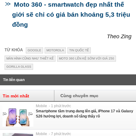
Moto 360 - smartwatch đẹp nhất thế
giới sẽ chỉ có giá bán khoảng 5,3 triệu
đồng
Theo Zing
TỪ KHÓA
GOOGLE
MOTOROLA
TIN QUỐC TẾ
MÀN HÌNH CŨNG NHƯ THIẾT KẾ
MOTO 360 LÊN KỆ SỚM VỚI GIÁ 250
GORILLA GLASS
Tin liên quan
Cùng chuyên mục
Tin mới nhất
Mobile - 1 phút trước
Smartphone tầm trung đang lên giá, iPhone 17 và Galaxy
S26 hưởng lợi, doanh số tăng thấy rõ
Mobile - 7 phút trước