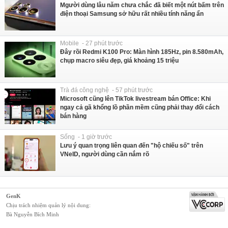
Mgười dùng lâu năm chưa chắc đã biết một nút bấm trên
điện thoại Samsung sở hữu rất nhiều tính năng ẩn
Mobile - 27 phút trước
Đây rồi Redmi K100 Pro: Màn hình 185Hz, pin 8.580mAh,
chụp macro siêu đẹp, giá khoảng 15 triệu
Trà đá công nghệ - 57 phút trước
Microsoft cũng lên TikTok livestream bán Office: Khi
ngay cả gã khổng lồ phần mềm cũng phải thay đổi cách
bán hàng
Sống - 1 giờ trước
Lưu ý quan trọng liên quan đến "hộ chiếu số" trên
VNeID, người dùng cần nắm rõ
GenK
Chịu trách nhiệm quản lý nội dung:
Bà Nguyễn Bích Minh