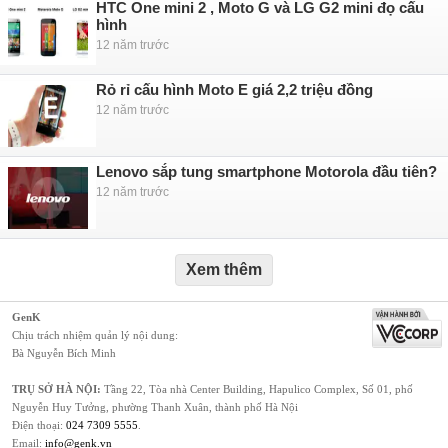
HTC One mini 2 , Moto G và LG G2 mini đọ cấu
hình
12 năm trước
Rỏ rỉ cấu hình Moto E giá 2,2 triệu đồng
12 năm trước
Lenovo sắp tung smartphone Motorola đầu tiên?
12 năm trước
Xem thêm
GenK
Chịu trách nhiệm quản lý nội dung:
Bà Nguyễn Bích Minh
TRỤ SỞ HÀ NỘI:
Tầng 22, Tòa nhà Center Building, Hapulico Complex, Số 01, phố
Nguyễn Huy Tưởng, phường Thanh Xuân, thành phố Hà Nội
Điện thoại:
024 7309 5555
.
Email:
info@genk.vn