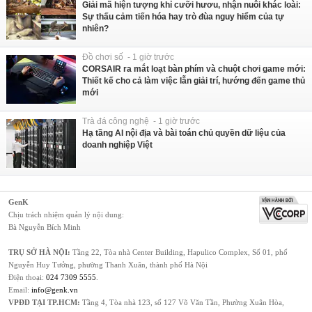
Giải mã hiện tượng khỉ cưỡi hươu, nhận nuôi khác loài:
Sự thấu cảm tiến hóa hay trò đùa nguy hiểm của tự
nhiên?
Đồ chơi số - 1 giờ trước
CORSAIR ra mắt loạt bàn phím và chuột chơi game mới:
Thiết kế cho cả làm việc lẫn giải trí, hướng đến game thủ
mới
Trà đá công nghệ - 1 giờ trước
Hạ tầng AI nội địa và bài toán chủ quyền dữ liệu của
doanh nghiệp Việt
GenK
Chịu trách nhiệm quản lý nội dung:
Bà Nguyễn Bích Minh
TRỤ SỞ HÀ NỘI:
Tầng 22, Tòa nhà Center Building, Hapulico Complex, Số 01, phố
Nguyễn Huy Tưởng, phường Thanh Xuân, thành phố Hà Nội
Điện thoại:
024 7309 5555
.
Email:
info@genk.vn
VPĐD TẠI TP.HCM:
Tầng 4, Tòa nhà 123, số 127 Võ Văn Tần, Phường Xuân Hòa,