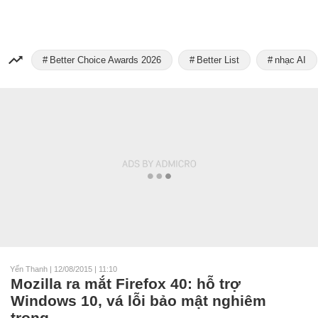
Better Choice Awards 2026
Better List
nhạc AI
Yến Thanh
|
12/08/2015 | 11:10
Mozilla ra mắt Firefox 40: hỗ trợ
Windows 10, vá lỗi bảo mật nghiêm
trọng