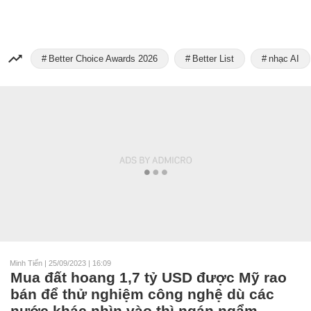
Better Choice Awards 2026
Better List
nhạc AI
Minh Tiến
|
25/09/2023 | 16:09
Mua đất hoang 1,7 tỷ USD được Mỹ rao
bán để thử nghiệm công nghệ dù các
nước khác nhìn vào thì ngán ngẩm,