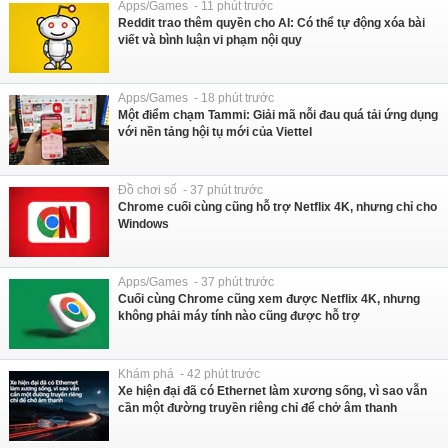
Apps/Games - 11 phút trước
Reddit trao thêm quyền cho AI: Có thể tự động xóa bài
viết và bình luận vi phạm nội quy
Apps/Games - 18 phút trước
Một điểm chạm Tammi: Giải mã nỗi đau quá tải ứng dụng
với nền tảng hội tụ mới của Viettel
Đồ chơi số - 37 phút trước
Chrome cuối cùng cũng hỗ trợ Netflix 4K, nhưng chỉ cho
Windows
Apps/Games - 37 phút trước
Cuối cùng Chrome cũng xem được Netflix 4K, nhưng
không phải máy tính nào cũng được hỗ trợ
Khám phá - 42 phút trước
Xe hiện đại đã có Ethernet làm xương sống, vì sao vẫn
cần một đường truyền riêng chỉ để chở âm thanh