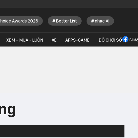
Choice Awards 2026
Better List
nhạc AI
XEM - MUA - LUÔN
XE
APPS-GAME
ĐỒ CHƠI SỐ
BÍ M
ng