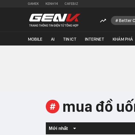
GAMEK
KENH14
CAFEBIZ
Better 
MOBILE
AI
TIN ICT
INTERNET
KHÁM PHÁ
mua đồ uố
#
Mới nhất