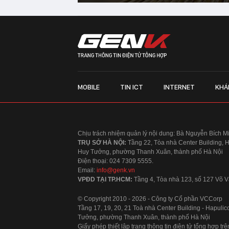
MOBILE
TIN ICT
INTERNET
KHÁ
Chịu trách nhiệm quản lý nội dung: Bà Nguyễn Bích M
TRỤ SỞ HÀ NỘI:
Tầng 22, Tòa nhà Center Building, 
Huy Tưởng, phường Thanh Xuân, thành phố Hà Nội
Điện thoại: 024 7309 5555.
Email:
info@genk.vn
VPĐD TẠI TP.HCM:
Tầng 4, Tòa nhà 123, số 127 Võ
© Copyright 2010 - 2026 - Công ty Cổ phần VCCorp
Tầng 17, 19, 20, 21 Toà nhà Center Building - Hapul
Tưởng, phường Thanh Xuân, thành phố Hà Nội
Giấy phép thiết lập trang thông tin điện tử tổng hợp