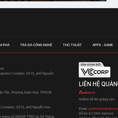
M PHÁ
TRÀ ĐÁ CÔNG NGHỆ
THỦ THUẬT
APPS - GAME
inh
Hapulico Complex, Số 01, phố Nguyễn
LIÊN HỆ QUẢN
 Văn Tần, Phường Xuân Hòa, TPHCM
Hotline hỗ trợ quảng cáo:
ico Complex, Số 01, phố Nguyễn Huy
Email:
giaitrixahoi@admicr
Hỗ trợ & CSKH: Admicro
 trên mạng số 460/GP-TTĐT do Sở Thông