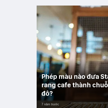
Phép màu nào đưa St
rang cafe thành chuỗi
đô?
7 năm trước