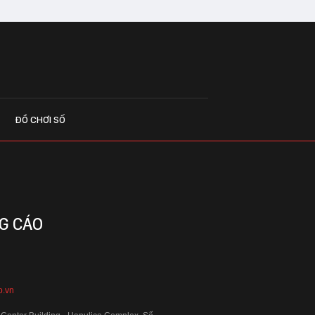
ĐỒ CHƠI SỐ
G CÁO
o.vn