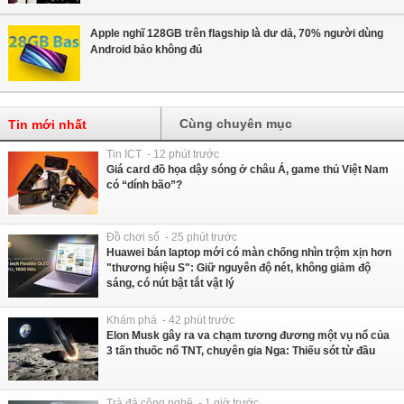
Apple nghĩ 128GB trên flagship là dư dả, 70% người dùng
Android bảo không đủ
Cùng chuyên mục
Tin mới nhất
Tin ICT - 12 phút trước
Giá card đồ họa dậy sóng ở châu Á, game thủ Việt Nam
có “dính bão”?
Đồ chơi số - 25 phút trước
Huawei bán laptop mới có màn chống nhìn trộm xịn hơn
"thương hiệu S": Giữ nguyên độ nét, không giảm độ
sáng, có nút bật tắt vật lý
Khám phá - 42 phút trước
Elon Musk gây ra va chạm tương đương một vụ nổ của
3 tấn thuốc nổ TNT, chuyên gia Nga: Thiếu sót từ đầu
Trà đá công nghệ - 1 giờ trước