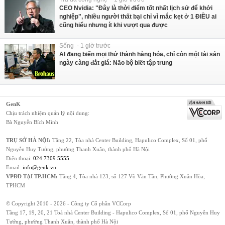
CEO Nvidia: "Đây là thời điểm tốt nhất lịch sử để khởi
nghiệp", nhiều người thất bại chỉ vì mắc kẹt ở 1 ĐIỀU ai
cũng hiểu nhưng ít khi vượt qua được
Sống - 1 giờ trước
AI đang biến mọi thứ thành hàng hóa, chỉ còn một tài sản
ngày càng đắt giá: Não bộ biết tập trung
GenK
Chịu trách nhiệm quản lý nội dung:
Bà Nguyễn Bích Minh
TRỤ SỞ HÀ NỘI:
Tầng 22, Tòa nhà Center Building, Hapulico Complex, Số 01, phố
Nguyễn Huy Tưởng, phường Thanh Xuân, thành phố Hà Nội
Điện thoại:
024 7309 5555
.
Email:
info@genk.vn
VPĐD TẠI TP.HCM:
Tầng 4, Tòa nhà 123, số 127 Võ Văn Tần, Phường Xuân Hòa,
TPHCM
© Copyright 2010 - 2026 - Công ty Cổ phần VCCorp
Tầng 17, 19, 20, 21 Toà nhà Center Building - Hapulico Complex, Số 01, phố Nguyễn Huy
Tưởng, phường Thanh Xuân, thành phố Hà Nội