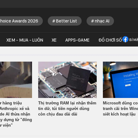
Choice Awards 2026
Better List
nhạc AI
XEM - MUA - LUÔN
XE
APPS-GAME
ĐỒ CHƠI SỐ
BÍ M
ừ hàng triệu
Thị trường RAM lại nhận thêm
Microsoft dùng co
Anthropic xé và
tin dữ, túi tiền người dùng
tranh cãi trên Wi
ude AI thừa nhận
còn chịu đau dài dài
siết kích hoạt lậu
y dựng từ "đống
ư viện"