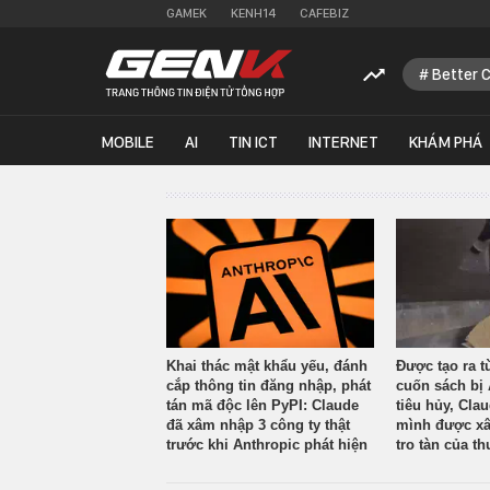
GAMEK
KENH14
CAFEBIZ
Better 
MOBILE
AI
TIN ICT
INTERNET
KHÁM PHÁ
Khai thác mật khẩu yếu, đánh
Được tạo ra t
cắp thông tin đăng nhập, phát
cuốn sách bị 
tán mã độc lên PyPI: Claude
tiêu hủy, Cla
đã xâm nhập 3 công ty thật
mình được xâ
trước khi Anthropic phát hiện
tro tàn của th