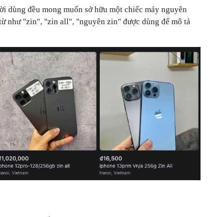
ười dùng đều mong muốn sở hữu một chiếc máy nguyên
ừ như "zin", "zin all", "nguyên zin" được dùng để mô tả