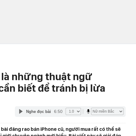
 là những thuật ngữ
ần biết để tránh bị lừa
6:50
Nghe đọc bài
 bài đăng rao bán iPhone cũ, người mua rất có thể sẽ
 giới chuyên ngành mới hiểu. Bài viết này sẽ giải đáp