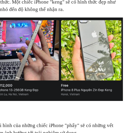
 thức. Một chiếc iPhone "keng" sẽ có hình thức đẹp như
nhỏ đến độ không thể nhận ra.
ại hình của những chiếc iPhone "phẩy" sẽ có những vết
m ảnh hưởng tới trải nghiệm sử dụng.