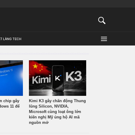
ẬT LÀNG TECH
n chip gây
Kimi K3 gây chấn động Thung
ndows 11 để
lũng Silicon, NVIDIA,
Microsoft cùng loạt ông lớn
kiến nghị Mỹ ủng hộ AI mã
nguồn mở