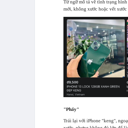
Từ ngữ mô tả về tình trạng hình
mới, không xước hoặc vết xước 
"Phẩy"
Trái lại với iPhone "keng", ngo
xước, nhưng không đủ lớn để là