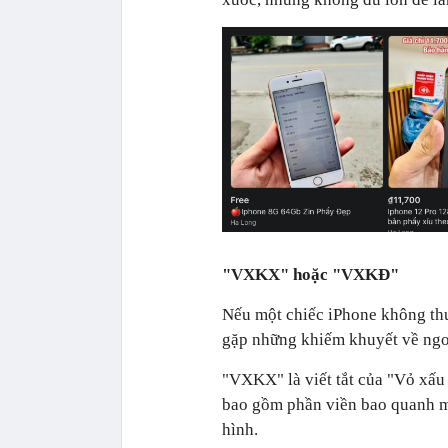
"VXKX" hoặc "VXKĐ"
Nếu một chiếc iPhone không thu
gặp những khiếm khuyết về ngo
"VXKX" là viết tắt của "Vỏ xấu
bao gồm phần viền bao quanh má
hình.