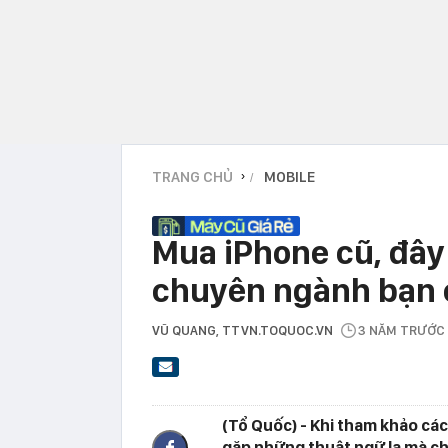
TRANG CHỦ
MOBILE
›
Mua iPhone cũ, đây
chuyên ngành bạn c
VŨ QUANG
, TTVN.TOQUOC.VN
3 NĂM TRƯỚC
(Tổ Quốc) - Khi tham khảo các
gặp những thuật ngữ lạ mà chỉ