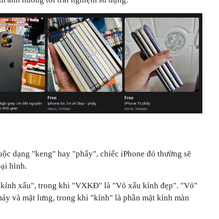
ộc dạng "keng" hay "phẩy", chiếc iPhone đó thường sẽ
ại hình.
 kính xấu", trong khi "VXKĐ" là "Vỏ xấu kính đẹp". "Vỏ"
y và mặt lưng, trong khi "kính" là phần mặt kính màn