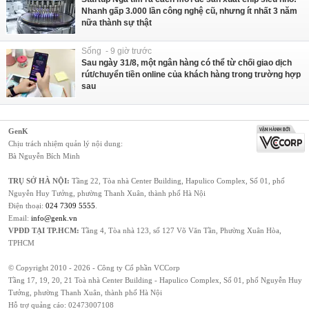
Nhanh gấp 3.000 lần công nghệ cũ, nhưng ít nhất 3 năm
nữa thành sự thật
Sống - 9 giờ trước
Sau ngày 31/8, một ngân hàng có thể từ chối giao dịch
rút/chuyển tiền online của khách hàng trong trường hợp
sau
GenK
Chịu trách nhiệm quản lý nội dung:
Bà Nguyễn Bích Minh
TRỤ SỞ HÀ NỘI:
Tầng 22, Tòa nhà Center Building, Hapulico Complex, Số 01, phố
Nguyễn Huy Tưởng, phường Thanh Xuân, thành phố Hà Nội
Điện thoại:
024 7309 5555
.
Email:
info@genk.vn
VPĐD TẠI TP.HCM:
Tầng 4, Tòa nhà 123, số 127 Võ Văn Tần, Phường Xuân Hòa,
TPHCM
© Copyright 2010 - 2026 - Công ty Cổ phần VCCorp
Tầng 17, 19, 20, 21 Toà nhà Center Building - Hapulico Complex, Số 01, phố Nguyễn Huy
Tưởng, phường Thanh Xuân, thành phố Hà Nội
Hỗ trợ quảng cáo:
02473007108