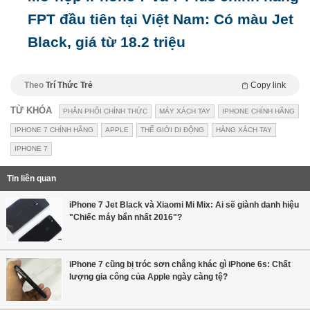
FPT đầu tiên tại Việt Nam: Có màu Jet
Black, giá từ 18.2 triệu
Theo
Trí Thức Trẻ
Copy link
TỪ KHÓA
PHÂN PHỐI CHÍNH THỨC
MÁY XÁCH TAY
IPHONE CHÍNH HÃNG
IPHONE 7 CHÍNH HÃNG
APPLE
THẾ GIỚI DI ĐỘNG
HÀNG XÁCH TAY
IPHONE 7
Tin liên quan
iPhone 7 Jet Black và Xiaomi Mi Mix: Ai sẽ giành danh hiệu
"Chiếc máy bẩn nhất 2016"?
iPhone 7 cũng bị tróc sơn chẳng khác gì iPhone 6s: Chất
lượng gia công của Apple ngày càng tệ?