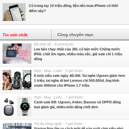
Có trong tay 10 triệu đồng, liệu nên mua iPhone cũ thời
điểm này?
Cùng chuyên mục
Tin mới nhất
Đồ chơi số - 8 phút trước
Loa bán chạy nhất của JBL có bản mới: Chống nước
IP68, chất âm ngon, nhiều màu sắc, giá sale chỉ 1 triệu
đồng
Xem - Mua - Luôn - 2 giờ trước
8 món siêu sale ngày đôi 8/8: Tai nghe Ugreen giảm hơn
1 triệu, tai nghe đi bơi Lenovo chỉ 500.000đ, ống kính
zoom 400mm cho iPhone 1.7 triệu
Xem - Mua - Luôn - 7 giờ trước
Canh sale 8/8: Ugreen, Anker, Baseus và OPPO đồng
loạt giảm giá, nhiều món đáng chốt đơn
Trà đá công nghệ - 7 giờ trước
Startup Nga tìm ra cách mới để sản xuất chip siêu nhỏ: