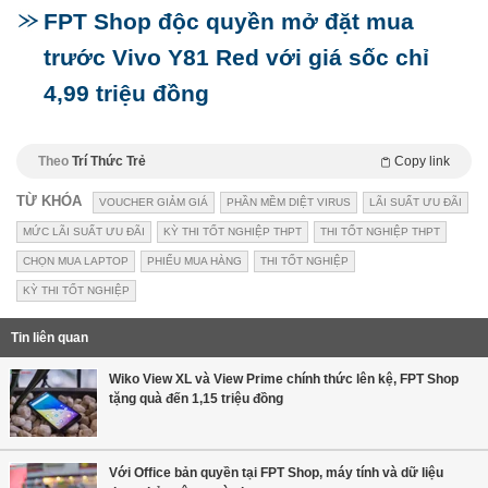
FPT Shop độc quyền mở đặt mua
trước Vivo Y81 Red với giá sốc chỉ
4,99 triệu đồng
Theo
Trí Thức Trẻ
Copy link
TỪ KHÓA
VOUCHER GIẢM GIÁ
PHẦN MỀM DIỆT VIRUS
LÃI SUẤT ƯU ĐÃI
MỨC LÃI SUẤT ƯU ĐÃI
KỲ THI TỐT NGHIỆP THPT
THI TỐT NGHIỆP THPT
CHỌN MUA LAPTOP
PHIẾU MUA HÀNG
THI TỐT NGHIỆP
KỲ THI TỐT NGHIỆP
Tin liên quan
Wiko View XL và View Prime chính thức lên kệ, FPT Shop
tặng quà đến 1,15 triệu đồng
Với Office bản quyền tại FPT Shop, máy tính và dữ liệu