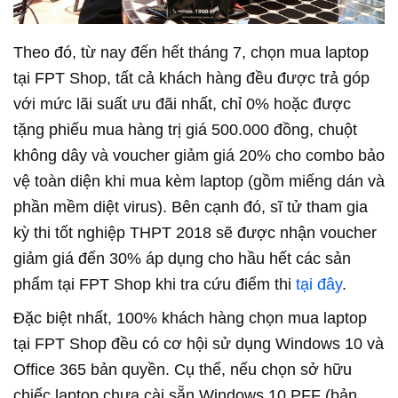
Theo đó, từ nay đến hết tháng 7, chọn mua laptop
tại FPT Shop, tất cả khách hàng đều được trả góp
với mức lãi suất ưu đãi nhất, chỉ 0% hoặc được
tặng phiếu mua hàng trị giá 500.000 đồng, chuột
không dây và voucher giảm giá 20% cho combo bảo
vệ toàn diện khi mua kèm laptop (gồm miếng dán và
phần mềm diệt virus). Bên cạnh đó, sĩ tử tham gia
kỳ thi tốt nghiệp THPT 2018 sẽ được nhận voucher
giảm giá đến 30% áp dụng cho hầu hết các sản
phẩm tại FPT Shop khi tra cứu điểm thi
tại đây
.
Đặc biệt nhất, 100% khách hàng chọn mua laptop
tại FPT Shop đều có cơ hội sử dụng Windows 10 và
Office 365 bản quyền. Cụ thể, nếu chọn sở hữu
chiếc laptop chưa cài sẵn Windows 10 PFF (bản