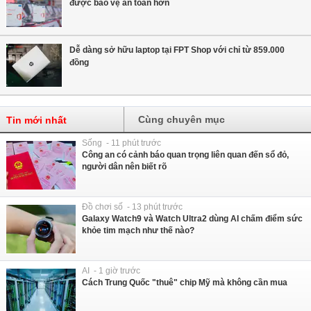
được bảo vệ an toàn hơn
Dễ dàng sở hữu laptop tại FPT Shop với chỉ từ 859.000
đồng
Cùng chuyên mục
Tin mới nhất
Sống - 11 phút trước
Công an có cảnh báo quan trọng liên quan đến sổ đỏ,
người dân nên biết rõ
Đồ chơi số - 13 phút trước
Galaxy Watch9 và Watch Ultra2 dùng AI chấm điểm sức
khỏe tim mạch như thế nào?
AI - 1 giờ trước
Cách Trung Quốc "thuê" chip Mỹ mà không cần mua