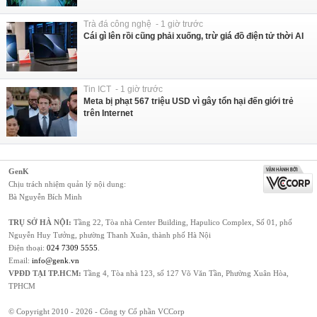
Trà đá công nghệ - 1 giờ trước
Cái gì lên rồi cũng phải xuống, trừ giá đồ điện tử thời AI
Tin ICT - 1 giờ trước
Meta bị phạt 567 triệu USD vì gây tổn hại đến giới trẻ
trên Internet
GenK
Chịu trách nhiệm quản lý nội dung:
Bà Nguyễn Bích Minh
TRỤ SỞ HÀ NỘI:
Tầng 22, Tòa nhà Center Building, Hapulico Complex, Số 01, phố
Nguyễn Huy Tưởng, phường Thanh Xuân, thành phố Hà Nội
Điện thoại:
024 7309 5555
.
Email:
info@genk.vn
VPĐD TẠI TP.HCM:
Tầng 4, Tòa nhà 123, số 127 Võ Văn Tần, Phường Xuân Hòa,
TPHCM
© Copyright 2010 - 2026 - Công ty Cổ phần VCCorp