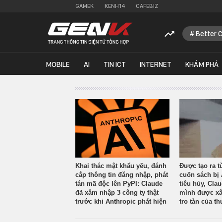
GAMEK
KENH14
CAFEBIZ
Better 
MOBILE
AI
TIN ICT
INTERNET
KHÁM PHÁ
Khai thác mật khẩu yếu, đánh
Được tạo ra t
cắp thông tin đăng nhập, phát
cuốn sách bị 
tán mã độc lên PyPI: Claude
tiêu hủy, Cla
đã xâm nhập 3 công ty thật
mình được xâ
trước khi Anthropic phát hiện
tro tàn của th