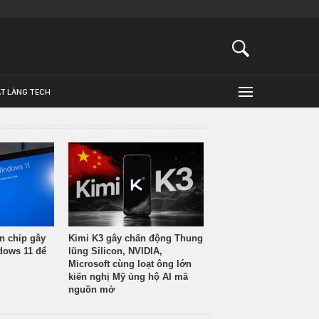
ẬT LÀNG TECH
n chip gây
Kimi K3 gây chấn động Thung
ndows 11 để
lũng Silicon, NVIDIA,
Microsoft cùng loạt ông lớn
kiến nghị Mỹ ủng hộ AI mã
nguồn mở