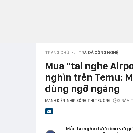
TRANG CHỦ
TRÀ ĐÁ CÔNG NGHỆ
›
Mua "tai nghe Airp
nghìn trên Temu: M
dùng ngỡ ngàng
MẠNH KIÊN
, NHỊP SỐNG THỊ TRƯỜNG
2 NĂM 
Mẫu tai nghe được bán với gi