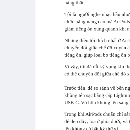
hàng thật.
Tôi là người nghe nhạc hầu như m
chức năng nâng cao mà AirPods 
giảm tiếng ồn xung quanh khi n
Nhưng điều tôi thích nhất ở AirP
chuyển đổi giữa chế độ xuyên â
tiếng ồn, giúp loại bỏ tiếng ồn 
Vì vậy, tôi đã rất kỳ vọng khi 
có thể chuyển đổi giữa chế độ 
Trước tiên, để so sánh về bên ng
không tên sạc bằng cáp Lightni
USB-C. Vỏ hộp không tên sáng m
Trong khi AirPods chuẩn chỉ sá
để đeo dây; loa ở phía dưới; và
tên không có bất kỳ thứ gì.