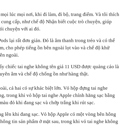
ọi lúc mọi nơi, khi đi làm, đi bộ, trang điểm. Và tôi thích
cung cấp, như chế độ Nhận biết cuộc trò chuyện, giúp
ói chuyện với ai đó.
ods lại rất đơn giản. Đó là âm thanh trong trẻo và có thể
m, cho phép tiếng ồn bên ngoài lọt vào và chế độ khử
bên ngoài.
thấy chiếc tai nghe không tên giá 11 USD được quảng cáo là
xuyên âm và chế độ chống ồn như hàng thật.
oài, cả hai có sự khác biệt lớn. Vỏ hộp đựng tai nghe
ng, trong khi vỏ hộp tai nghe Apple chính hãng sạc bằng
àu đỏ khi đang sạc và chớp trắng khi rút sạc.
ng lên khi đang sạc. Vỏ hộp Apple có một vòng bên hông
 thông tin sản phẩm ở mặt sau, trong khi vỏ tai nghe không