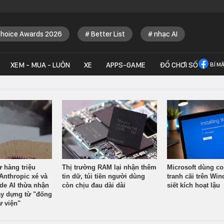
Choice Awards 2026
Better List
nhạc AI
XEM - MUA - LUÔN
XE
APPS-GAME
ĐỒ CHƠI SỐ
BÍ M
ừ hàng triệu
Thị trường RAM lại nhận thêm
Microsoft dùng co
Anthropic xé và
tin dữ, túi tiền người dùng
tranh cãi trên Wi
ude AI thừa nhận
còn chịu đau dài dài
siết kích hoạt lậu
y dựng từ "đống
ư viện"