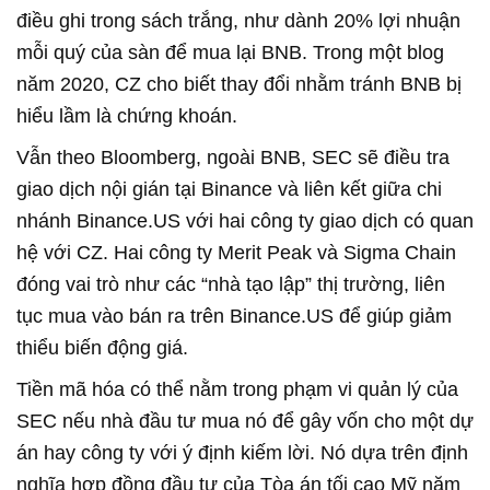
điều ghi trong sách trắng, như dành 20% lợi nhuận
mỗi quý của sàn để mua lại BNB. Trong một blog
năm 2020, CZ cho biết thay đổi nhằm tránh BNB bị
hiểu lầm là chứng khoán.
Vẫn theo Bloomberg, ngoài BNB, SEC sẽ điều tra
giao dịch nội gián tại Binance và liên kết giữa chi
nhánh
Binance.US
với hai công ty giao dịch có quan
hệ với CZ. Hai công ty Merit Peak và Sigma Chain
đóng vai trò như các “nhà tạo lập” thị trường, liên
tục mua vào bán ra trên
Binance.US
để giúp giảm
thiểu biến động giá.
Tiền mã hóa có thể nằm trong phạm vi quản lý của
SEC nếu nhà đầu tư mua nó để gây vốn cho một dự
án hay công ty với ý định kiếm lời. Nó dựa trên định
nghĩa hợp đồng đầu tư của Tòa án tối cao Mỹ năm