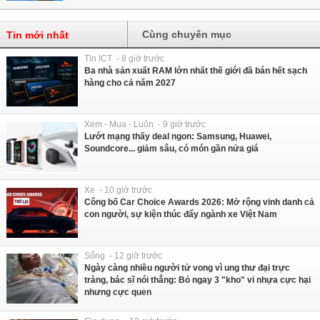
Cùng chuyên mục
Tin mới nhất
Tin ICT - 8 giờ trước
Ba nhà sản xuất RAM lớn nhất thế giới đã bán hết sạch
hàng cho cả năm 2027
Xem - Mua - Luôn - 9 giờ trước
Lướt mạng thấy deal ngon: Samsung, Huawei,
Soundcore... giảm sâu, có món gần nửa giá
Xe - 10 giờ trước
Công bố Car Choice Awards 2026: Mở rộng vinh danh cả
con người, sự kiện thúc đẩy ngành xe Việt Nam
Sống - 12 giờ trước
Ngày càng nhiều người tử vong vì ung thư đại trực
tràng, bác sĩ nói thẳng: Bỏ ngay 3 "kho" vi nhựa cực hại
nhưng cực quen