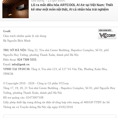
Gia dụng - 13 giờ trước
LG ra mắt điều hòa ARTCOOL AI Air tại Việt Nam: Thiết
kế như một món nội thất, AI cá nhân hóa trải nghiệm
GenK
Chịu trách nhiệm quản lý nội dung:
Bà Nguyễn Bích Minh
TRỤ SỞ HÀ NỘI:
Tầng 22, Tòa nhà Center Building, Hapulico Complex, Số 01, phố
Nguyễn Huy Tưởng, phường Thanh Xuân, thành phố Hà Nội
Điện thoại:
024 7309 5555
.
Email:
info@genk.vn
VPĐD TẠI TP.HCM:
Tầng 4, Tòa nhà 123, số 127 Võ Văn Tần, Phường Xuân Hòa,
TPHCM
© Copyright 2010 - 2026 - Công ty Cổ phần VCCorp
Tầng 17, 19, 20, 21 Toà nhà Center Building - Hapulico Complex, Số 01, phố Nguyễn Huy
Tưởng, phường Thanh Xuân, thành phố Hà Nội
Hỗ trợ quảng cáo:
02473007108
Giấy phép thiết lập trang thông tin điện tử tổng hợp trên mạng số 460/GP-TTĐT do Sở
Thông tin và Truyền thông Hà Nội cấp ngày 03/02/2016