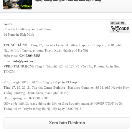
GenK
Chịu trách nhiệm quản lý nội dung:
Bà Nguyễn Bích Minh
TRỤ SỞ HÀ NỘI:
Tầng 22, Tòa nhà Center Building, Hapulico Complex, Số 01, phố
Nguyễn Huy Tưởng, phường Thanh Xuân, thành phố Hà Nội
Điện thoại:
024 7309 5555
.
Email:
info@genk.vn
VPĐD TẠI TP.HCM:
Tầng 4, Tòa nhà 123, số 127 Võ Văn Tần, Phường Xuân Hòa,
TPHCM
© Copyright 2010 - 2026 - Công ty Cổ phần VCCorp
Tầng 17, 19, 20, 21 Toà nhà Center Building - Hapulico Complex, Số 01, phố Nguyễn Huy
Tưởng, phường Thanh Xuân, thành phố Hà Nội
Hỗ trợ quảng cáo:
02473007108
Giấy phép thiết lập trang thông tin điện tử tổng hợp trên mạng số 460/GP-TTĐT do Sở
Thông tin và Truyền thông Hà Nội cấp ngày 03/02/2016
Xem bản Desktop