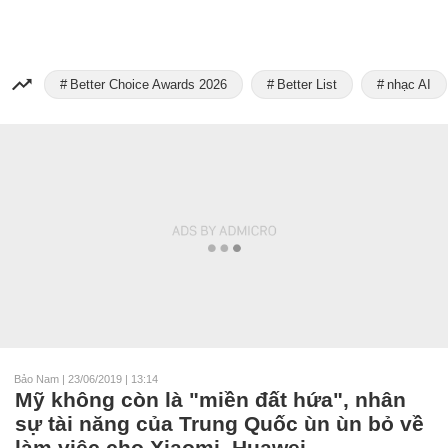
Better Choice Awards 2026
Better List
nhạc AI
Bảo Nam
|
23/06/2019 | 13:14
Mỹ không còn là "miền đất hứa", nhân
sự tài năng của Trung Quốc ùn ùn bỏ về
làm việc cho Xiaomi, Huawei