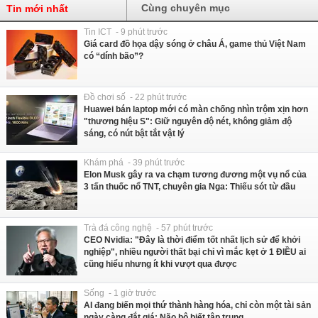
Cùng chuyên mục
Tin mới nhất
Tin ICT - 9 phút trước
Giá card đồ họa dậy sóng ở châu Á, game thủ Việt Nam
có “dính bão”?
Đồ chơi số - 22 phút trước
Huawei bán laptop mới có màn chống nhìn trộm xịn hơn
"thương hiệu S": Giữ nguyên độ nét, không giảm độ
sáng, có nút bật tắt vật lý
Khám phá - 39 phút trước
Elon Musk gây ra va chạm tương đương một vụ nổ của
3 tấn thuốc nổ TNT, chuyên gia Nga: Thiếu sót từ đầu
Trà đá công nghệ - 57 phút trước
CEO Nvidia: "Đây là thời điểm tốt nhất lịch sử để khởi
nghiệp", nhiều người thất bại chỉ vì mắc kẹt ở 1 ĐIỀU ai
cũng hiểu nhưng ít khi vượt qua được
Sống - 1 giờ trước
AI đang biến mọi thứ thành hàng hóa, chỉ còn một tài sản
ngày càng đắt giá: Não bộ biết tập trung