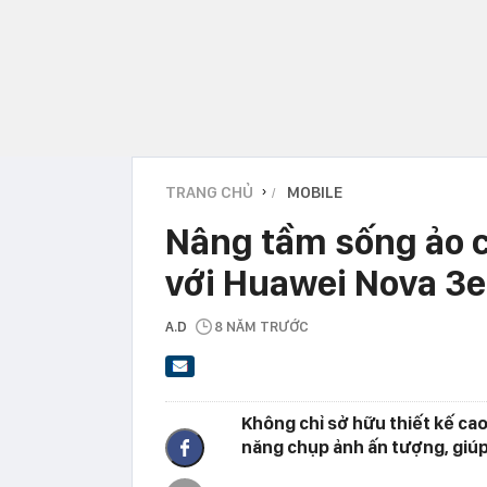
TRANG CHỦ
MOBILE
›
Nâng tầm sống ảo c
với Huawei Nova 3e
A.D
8 NĂM TRƯỚC
Không chỉ sở hữu thiết kế ca
năng chụp ảnh ấn tượng, giú