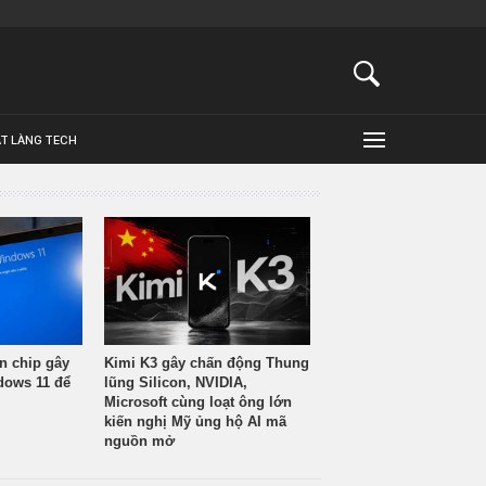
ẬT LÀNG TECH
n chip gây
Kimi K3 gây chấn động Thung
ndows 11 để
lũng Silicon, NVIDIA,
Microsoft cùng loạt ông lớn
kiến nghị Mỹ ủng hộ AI mã
nguồn mở