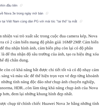
nhìn đầu tiên
ì về Nova 3e trong ngày mở bán
tại Việt Nam cùng dàn PG với mái tóc "tai thỏ" lạ mắt
 nhiện vai trò xuất sắc trong cuộc đua camera kép, Nova
era có 2 cảm biến mang độ phân giải 16MP 2MP. Cảm biến
để thu nhận hình ảnh, cảm biến phụ còn lại có độ phân
ỉ là để thu nhận độ sâu trường của ảnh, tạo ra hiệu ứng xóa
hế độ chân dung.
e còn có khả năng bắt được chi tiết tốt và có độ nhạy cảm
h sáng và màu sắc để thể hiện trọn vẹn vẻ đẹp từng khoảnh
 bị những tính năng độc đáo như chụp ảnh chuyên nghiệp,
Panorma, HDR...còn làm tăng khả năng chụp ảnh của Nova
p hơn, đem lại những khung hình đẹp nhất.
ược chụp từ chính chiếc Huawei Nova 3e bằng những tính