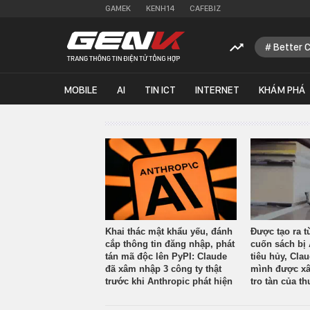
GAMEK
KENH14
CAFEBIZ
Better 
MOBILE
AI
TIN ICT
INTERNET
KHÁM PHÁ
Khai thác mật khẩu yếu, đánh
Được tạo ra t
cắp thông tin đăng nhập, phát
cuốn sách bị 
tán mã độc lên PyPI: Claude
tiêu hủy, Cla
đã xâm nhập 3 công ty thật
mình được xâ
trước khi Anthropic phát hiện
tro tàn của th