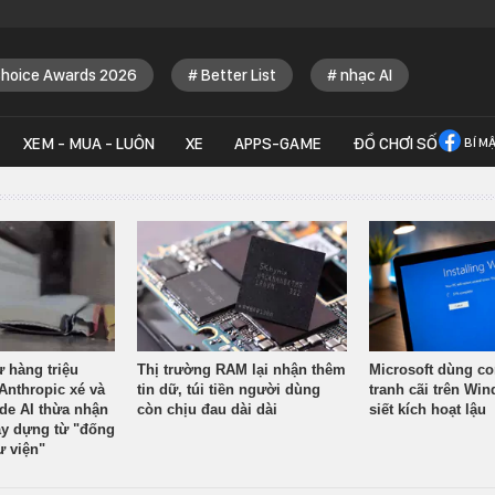
Choice Awards 2026
Better List
nhạc AI
XEM - MUA - LUÔN
XE
APPS-GAME
ĐỒ CHƠI SỐ
BÍ M
ừ hàng triệu
Thị trường RAM lại nhận thêm
Microsoft dùng co
Anthropic xé và
tin dữ, túi tiền người dùng
tranh cãi trên Wi
ude AI thừa nhận
còn chịu đau dài dài
siết kích hoạt lậu
y dựng từ "đống
ư viện"