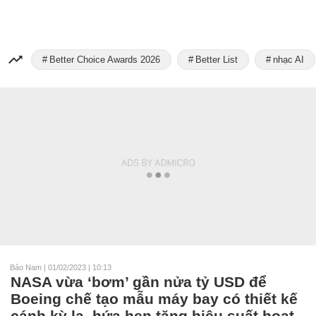
Better Choice Awards 2026
Better List
nhạc AI
Bảo Nam
|
01/02/2023 | 10:13
NASA vừa ‘bơm’ gần nửa tỷ USD để
Boeing chế tạo mẫu máy bay có thiết kế
cánh kỳ lạ, hứa hẹn tăng hiệu suất hoạt