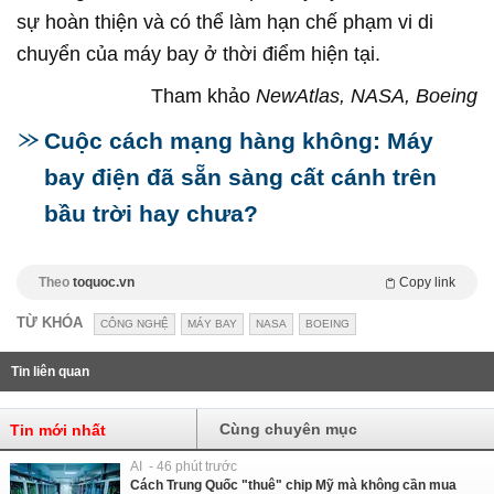
sự hoàn thiện và có thể làm hạn chế phạm vi di
chuyển của máy bay ở thời điểm hiện tại.
Tham khảo
NewAtlas, NASA, Boeing
Cuộc cách mạng hàng không: Máy
bay điện đã sẵn sàng cất cánh trên
bầu trời hay chưa?
Theo
toquoc.vn
Copy link
TỪ KHÓA
CÔNG NGHỆ
MÁY BAY
NASA
BOEING
Tin liên quan
Cùng chuyên mục
Tin mới nhất
AI - 46 phút trước
Cách Trung Quốc "thuê" chip Mỹ mà không cần mua