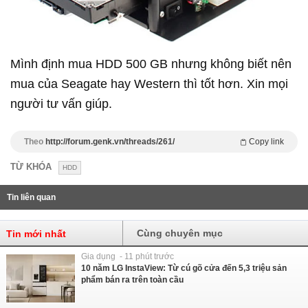
Mình định mua HDD 500 GB nhưng không biết nên
mua của Seagate hay Western thì tốt hơn. Xin mọi
người tư vấn giúp.
Theo
http://forum.genk.vn/threads/261/
Copy link
TỪ KHÓA
HDD
Tin liên quan
Cùng chuyên mục
Tin mới nhất
Gia dụng - 11 phút trước
10 năm LG InstaView: Từ cú gõ cửa đến 5,3 triệu sản
phẩm bán ra trên toàn cầu