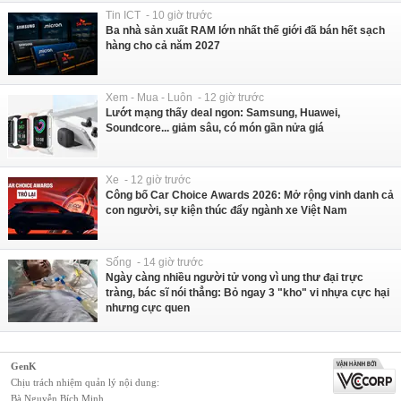
Tin ICT - 10 giờ trước
Ba nhà sản xuất RAM lớn nhất thế giới đã bán hết sạch
hàng cho cả năm 2027
Xem - Mua - Luôn - 12 giờ trước
Lướt mạng thấy deal ngon: Samsung, Huawei,
Soundcore... giảm sâu, có món gần nửa giá
Xe - 12 giờ trước
Công bố Car Choice Awards 2026: Mở rộng vinh danh cả
con người, sự kiện thúc đẩy ngành xe Việt Nam
Sống - 14 giờ trước
Ngày càng nhiều người tử vong vì ung thư đại trực
tràng, bác sĩ nói thẳng: Bỏ ngay 3 "kho" vi nhựa cực hại
nhưng cực quen
GenK
Chịu trách nhiệm quản lý nội dung:
Bà Nguyễn Bích Minh