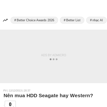
Better Choice Awards 2026
Better List
nhạc AI
PV
|
12/12/2013 | 20:37
Nên mua HDD Seagate hay Western?
0