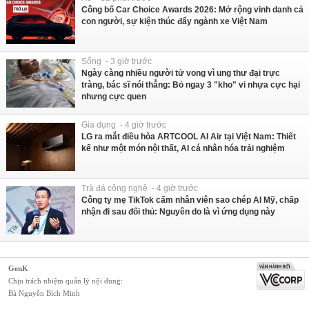
Công bố Car Choice Awards 2026: Mở rộng vinh danh cả
con người, sự kiện thúc đẩy ngành xe Việt Nam
Sống - 3 giờ trước
Ngày càng nhiều người tử vong vì ung thư đại trực
tràng, bác sĩ nói thẳng: Bỏ ngay 3 "kho" vi nhựa cực hại
nhưng cực quen
Gia dụng - 4 giờ trước
LG ra mắt điều hòa ARTCOOL AI Air tại Việt Nam: Thiết
kế như một món nội thất, AI cá nhân hóa trải nghiệm
Trà đá công nghệ - 4 giờ trước
Công ty mẹ TikTok cấm nhân viên sao chép AI Mỹ, chấp
nhận đi sau đối thủ: Nguyên do là vì ứng dụng này
GenK
Chịu trách nhiệm quản lý nội dung:
Bà Nguyễn Bích Minh