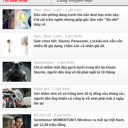
Cùng chuyên mục
Tin mới nhất
Xem - Mua - Luôn - 2 giờ trước
Dân văn phòng đang tranh thủ săn deal loạt món này:
Chỉ vài trăm nghìn nhưng giúp góc làm việc "lên đời"
thấy rõ
Xem - Mua - Luôn - 3 giờ trước
Sale chưa hết: Xiaomi, Panasonic, Lock&Lock vẫn còn
nhiều đồ gia dụng, chăm sóc cá nhân giá tốt
Apps/Games - 4 giờ trước
Chỉ vì nhầm một dấu gạch dưới trong tên tài khoản
Skyrim, người đàn ông vô tội phải ngồi tù 18 tháng
Khám phá - 5 giờ trước
Vứt nhầm tấm vé số trúng hơn 30 tỷ đồng vào thùng rác,
người đàn ông khiến cả công ty vệ sinh phải mất 2 ngày
tìm lại
Đồ chơi số - 5 giờ trước
Sennheiser MOMENTUM 5 Wireless ra mắt tại Việt Nam,
giá 12,49 triệu đồng