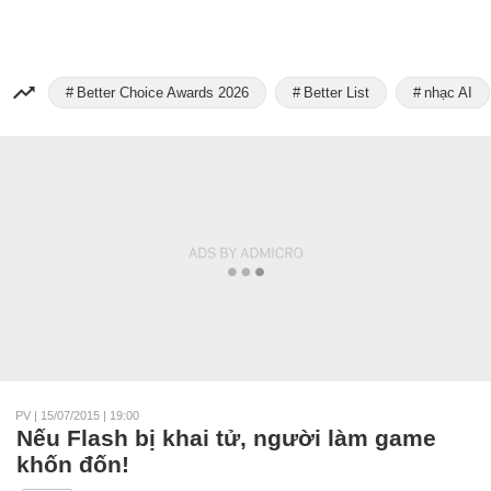
Better Choice Awards 2026
Better List
nhạc AI
PV
|
15/07/2015 | 19:00
Nếu Flash bị khai tử, người làm game
khốn đốn!