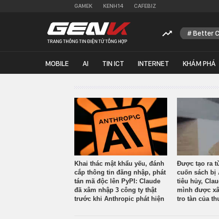
GAMEK
KENH14
CAFEBIZ
Better 
MOBILE
AI
TIN ICT
INTERNET
KHÁM PHÁ
Khai thác mật khẩu yếu, đánh
Được tạo ra t
cắp thông tin đăng nhập, phát
cuốn sách bị 
tán mã độc lên PyPI: Claude
tiêu hủy, Cla
đã xâm nhập 3 công ty thật
mình được xâ
trước khi Anthropic phát hiện
tro tàn của th