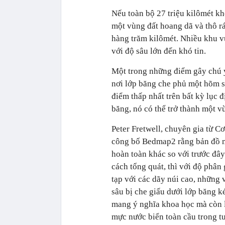
Nếu toàn bộ 27 triệu kilômét kh
một vùng đất hoang dã và thô rá
hàng trăm kilômét. Nhiều khu 
với độ sâu lớn đến khó tin.
Một trong những điểm gây chú ý
nơi lớp băng che phủ một hõm s
điểm thấp nhất trên bất kỳ lục 
băng, nó có thể trở thành một v
Peter Fretwell, chuyên gia từ 
công bố Bedmap2 rằng bản đồ m
hoàn toàn khác so với trước đây
cách tổng quát, thì với độ phân
tạp với các dãy núi cao, những
sâu bị che giấu dưới lớp băng k
mang ý nghĩa khoa học mà còn là
mực nước biển toàn cầu trong tư