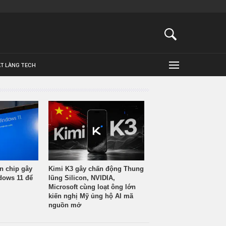
ẬT LÀNG TECH
n chip gây
Kimi K3 gây chấn động Thung
ndows 11 để
lũng Silicon, NVIDIA,
Microsoft cùng loạt ông lớn
kiến nghị Mỹ ủng hộ AI mã
nguồn mở