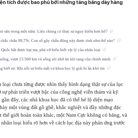
iện tích được bao phủ bởi những tảng băng dày hàng
hó săn trong một năm: Liệu chúng có thực sự nguy hiểm hơn hổ?
ộ chắc chắn 99,7%: Con số gây chấn động này được tính như thế nào?
 Quốc bắt được hạt ma, phá vỡ hiểu biết vật lý của nhân loại
 uống, vượt 13.560 km và sống sót nhờ ăn nội tạng của chính mình
biết sợ: Khi nỗi sợ biến mất và khoa học lý giải bí ẩn khó tin
 loại chưa từng được nhìn thấy hình dạng thật sự của lục
ờ sự phát triển vượt bậc của công nghệ viễn thám và kỹ
 gần đây, các nhà khoa học đã có thể hé lộ diện mạo
bày một vùng đất gồ ghề, khắc nghiệt và đầy những đặc
ột thế giới hoàn toàn khác, một Nam Cực không có băng, và
nhân loại hiểu rõ hơn về cách lục địa này phản ứng trước