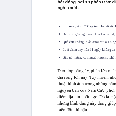
bất động, nơi 98 phần trăm d
nghìn mét.
Lợn rừng nặng 200kg từng hạ vô số c
Dấu vết sự sống ngoài Trái Đất với đ
Quả cầu khổng lồ ẩn dưới núi ở Trung
Loài chim bay liền 11 ngày không ăn
Gặp gỡ những con người thực sự không 
Dưới lớp băng ấy, phần lớn nhân
địa rộng lớn này. Tuy nhiên, nh
thuật hình ảnh trong những năm
nguyên bản của Nam Cực, phơi 
điểm địa hình bất ngờ. Đó là m
những hình dung này đang giúp 
biến đổi khí hậu.