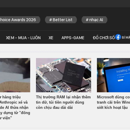
Choice Awards 2026
Better List
nhạc AI
XEM - MUA - LUÔN
XE
APPS-GAME
ĐỒ CHƠI SỐ
BÍ M
ừ hàng triệu
Thị trường RAM lại nhận thêm
Microsoft dùng co
Anthropic xé và
tin dữ, túi tiền người dùng
tranh cãi trên Wi
ude AI thừa nhận
còn chịu đau dài dài
siết kích hoạt lậu
y dựng từ "đống
ư viện"