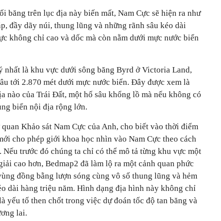
ối băng trên lục địa này biến mất, Nam Cực sẽ hiện ra như
p, đầy dãy núi, thung lũng và những rãnh sâu kéo dài
vực không chỉ cao và dốc mà còn nằm dưới mực nước biển
 nhất là khu vực dưới sông băng Byrd ở Victoria Land,
âu tới 2.870 mét dưới mực nước biển. Đây được xem là
địa nào của Trái Đất, một hố sâu khổng lồ mà nếu không có
ùng biển nội địa rộng lớn.
Cơ quan Khảo sát Nam Cực của Anh, cho biết vào thời điểm
ới cho phép giới khoa học nhìn vào Nam Cực theo cách
. Nếu trước đó chúng ta chỉ có thể mô tả từng khu vực một
 giải cao hơn, Bedmap2 đã làm lộ ra một cảnh quan phức
 vùng đồng bằng lượn sóng cùng vô số thung lũng và hẻm
éo dài hàng triệu năm. Hình dạng địa hình này không chỉ
 yếu tố then chốt trong việc dự đoán tốc độ tan băng và
ơng lai.