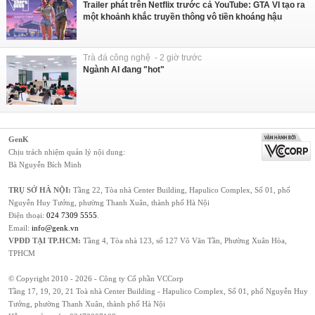
Trailer phát trên Netflix trước cả YouTube: GTA VI tạo ra
một khoảnh khắc truyền thông vô tiền khoáng hậu
Trà đá công nghệ - 2 giờ trước
Ngành AI đang "hot"
GenK
Chịu trách nhiệm quản lý nội dung:
Bà Nguyễn Bích Minh
TRỤ SỞ HÀ NỘI:
Tầng 22, Tòa nhà Center Building, Hapulico Complex, Số 01, phố
Nguyễn Huy Tưởng, phường Thanh Xuân, thành phố Hà Nội
Điện thoại:
024 7309 5555
.
Email:
info@genk.vn
VPĐD TẠI TP.HCM:
Tầng 4, Tòa nhà 123, số 127 Võ Văn Tần, Phường Xuân Hòa,
TPHCM
© Copyright 2010 - 2026 - Công ty Cổ phần VCCorp
Tầng 17, 19, 20, 21 Toà nhà Center Building - Hapulico Complex, Số 01, phố Nguyễn Huy
Tưởng, phường Thanh Xuân, thành phố Hà Nội