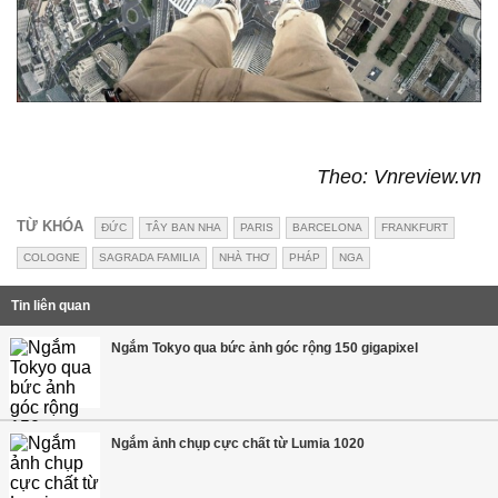
Theo: Vnreview.vn
TỪ KHÓA
ĐỨC
TÂY BAN NHA
PARIS
BARCELONA
FRANKFURT
COLOGNE
SAGRADA FAMILIA
NHÀ THƠ
PHÁP
NGA
Tin liên quan
Ngắm Tokyo qua bức ảnh góc rộng 150 gigapixel
Ngắm ảnh chụp cực chất từ Lumia 1020