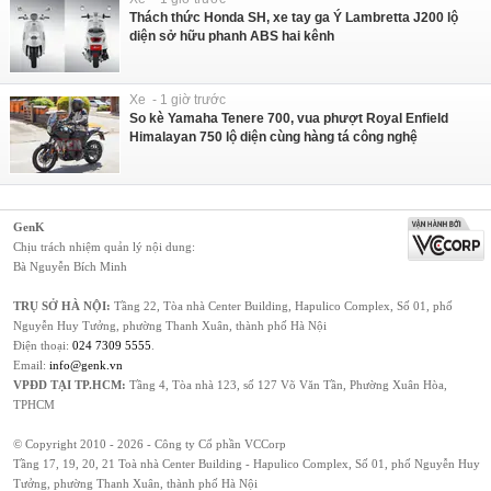
Thách thức Honda SH, xe tay ga Ý Lambretta J200 lộ
diện sở hữu phanh ABS hai kênh
Xe - 1 giờ trước
So kè Yamaha Tenere 700, vua phượt Royal Enfield
Himalayan 750 lộ diện cùng hàng tá công nghệ
GenK
Chịu trách nhiệm quản lý nội dung:
Bà Nguyễn Bích Minh
TRỤ SỞ HÀ NỘI:
Tầng 22, Tòa nhà Center Building, Hapulico Complex, Số 01, phố
Nguyễn Huy Tưởng, phường Thanh Xuân, thành phố Hà Nội
Điện thoại:
024 7309 5555
.
Email:
info@genk.vn
VPĐD TẠI TP.HCM:
Tầng 4, Tòa nhà 123, số 127 Võ Văn Tần, Phường Xuân Hòa,
TPHCM
© Copyright 2010 - 2026 - Công ty Cổ phần VCCorp
Tầng 17, 19, 20, 21 Toà nhà Center Building - Hapulico Complex, Số 01, phố Nguyễn Huy
Tưởng, phường Thanh Xuân, thành phố Hà Nội