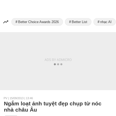
Better Choice Awards 2026
Better List
nhạc AI
PV
|
15/09/2013 | 13:46
Ngắm loạt ảnh tuyệt đẹp chụp từ nóc
nhà châu Âu