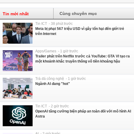
Cùng chuyên mục
Tin mới nhất
Tin ICT - 38 phút trước
Meta bị phạt 567 triệu USD vì gây tổn hại đến giới trẻ
trên Internet
Apps/Games - 1 giờ trước
Trailer phát trên Netflix trước cả YouTube: GTA VI tạo ra
một khoảnh khắc truyền thông vô tiền khoáng hậu
Trà đá công nghệ - 1 giờ trước
Ngành AI đang "hot"
Tin ICT - 2 giờ trước
OpenAI tăng cường biện pháp an toàn đối với mô hình AI
Astra
AI - 2 giờ trước