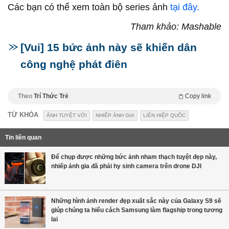
Các bạn có thể xem toàn bộ series ảnh
tại đây.
Tham khảo: Mashable
[Vui] 15 bức ảnh này sẽ khiến dân
công nghệ phát điên
Theo
Trí Thức Trẻ
Copy link
TỪ KHÓA
ẢNH TUYỆT VỜI
NHIẾP ẢNH GIA
LIÊN HIỆP QUỐC
Tin liên quan
Để chụp được những bức ảnh nham thạch tuyệt đẹp này,
nhiếp ảnh gia đã phải hy sinh camera trên drone DJI
Những hình ảnh render đẹp xuất sắc này của Galaxy S9 sẽ
giúp chúng ta hiểu cách Samsung làm flagship trong tương
lai