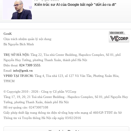
Kiến trúc sư AI của Google bất ngờ "dứt áo ra đi"
GenK
Chịu trách nhiệm quản lý nội dung:
Bà Nguyễn Bích Minh
TRỤ SỞ HÀ NỘI:
Tầng 22, Tòa nhà Center Building, Hapulico Complex, Số 01, phố
Nguyễn Huy Tưởng, phường Thanh Xuân, thành phố Hà Nội
Điện thoại:
024 7309 5555
.
Email:
info@genk.vn
VPĐD TẠI TP.HCM:
Tầng 4, Tòa nhà 123, số 127 Võ Văn Tần, Phường Xuân Hòa,
TPHCM
© Copyright 2010 - 2026 - Công ty Cổ phần VCCorp
Tầng 17, 19, 20, 21 Toà nhà Center Building - Hapulico Complex, Số 01, phố Nguyễn Huy
Tưởng, phường Thanh Xuân, thành phố Hà Nội
Hỗ trợ quảng cáo:
02473007108
Giấy phép thiết lập trang thông tin điện tử tổng hợp trên mạng số 460/GP-TTĐT do Sở
Thông tin và Truyền thông Hà Nội cấp ngày 03/02/2016