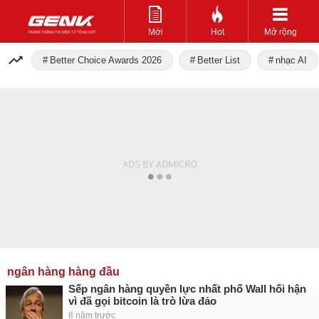
Mới
Hot
Mở rộng
Better Choice Awards 2026
Better List
nhạc AI
ngân hàng hàng đầu
Sếp ngân hàng quyền lực nhất phố Wall hối hận
vì đã gọi bitcoin là trò lừa đảo
8 năm trước