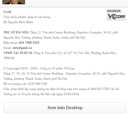
GenK
Chịu trách nhiệm quản lý nội dung:
Bà Nguyễn Bích Minh
TRỤ SỞ HÀ NỘI:
Tầng 22, Tòa nhà Center Building, Hapulico Complex, Số 01, phố
Nguyễn Huy Tưởng, phường Thanh Xuân, thành phố Hà Nội
Điện thoại:
024 7309 5555
.
Email:
info@genk.vn
VPĐD TẠI TP.HCM:
Tầng 4, Tòa nhà 123, số 127 Võ Văn Tần, Phường Xuân Hòa,
TPHCM
© Copyright 2010 - 2026 - Công ty Cổ phần VCCorp
Tầng 17, 19, 20, 21 Toà nhà Center Building - Hapulico Complex, Số 01, phố Nguyễn Huy
Tưởng, phường Thanh Xuân, thành phố Hà Nội
Hỗ trợ quảng cáo:
02473007108
Giấy phép thiết lập trang thông tin điện tử tổng hợp trên mạng số 460/GP-TTĐT do Sở
Thông tin và Truyền thông Hà Nội cấp ngày 03/02/2016
Xem bản Desktop