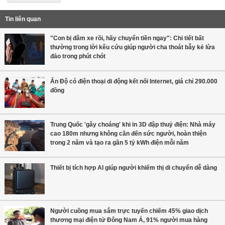
Tin liên quan
"Con bị đâm xe rồi, hãy chuyển tiền ngay": Chi tiết bất
thường trong lời kêu cứu giúp người cha thoát bẫy kẻ lừa
đảo trong phút chót
Ấn Độ có điện thoại di động kết nối Internet, giá chỉ 290.000
đồng
Trung Quốc 'gây choáng' khi in 3D đập thuỷ điện: Nhà máy
cao 180m nhưng không cần đến sức người, hoàn thiện
trong 2 năm và tạo ra gần 5 tỷ kWh điện mỗi năm
Thiết bị tích hợp AI giúp người khiếm thị di chuyển dễ dàng
Người cuồng mua sắm trực tuyến chiếm 45% giao dịch
thương mại điện tử Đông Nam Á, 91% người mua hàng