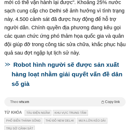
mới có thể vận hành lại được". Khoảng 25% nước
sạch cung cấp cho Delhi sẽ ảnh hưởng vì tình trạng
này. 4.500 cảnh sát đã được huy động để hỗ trợ
người dân. Chính quyền địa phương đang kêu gọi
các quan chức ứng phó thảm họa quốc gia và quân
đội giúp đỡ trong công tác sửa chữa, khắc phục hậu
quả sau đợt ngập lụt lịch sử này.
Robot hình người sẽ được sản xuất
hàng loạt nhằm giải quyết vấn đề dân
số già
Theo
vtv.vn
Copy link
TỪ KHÓA
TÀU ĐIỆN NGẦM
KHU VỰC TRUNG TÂM
PHỐ BIẾN THÀNH SÔNG
THỦ ĐÔ NEW DELHI
MƯA LỚN KÉO DÀI
TRỤ SỞ CẢNH SÁT