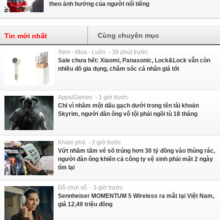
theo ảnh hưởng của người nổi tiếng
Cùng chuyên mục
Tin mới nhất
Xem - Mua - Luôn - 39 phút trước
Sale chưa hết: Xiaomi, Panasonic, Lock&Lock vẫn còn
nhiều đồ gia dụng, chăm sóc cá nhân giá tốt
Apps/Games - 1 giờ trước
Chỉ vì nhầm một dấu gạch dưới trong tên tài khoản
Skyrim, người đàn ông vô tội phải ngồi tù 18 tháng
Khám phá - 2 giờ trước
Vứt nhầm tấm vé số trúng hơn 30 tỷ đồng vào thùng rác,
người đàn ông khiến cả công ty vệ sinh phải mất 2 ngày
tìm lại
Đồ chơi số - 3 giờ trước
Sennheiser MOMENTUM 5 Wireless ra mắt tại Việt Nam,
giá 12,49 triệu đồng