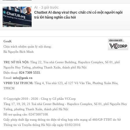
AI - 3 giờ trước
Chatbot AI đang viral thực chất chỉ có một người ngồi
trả lời hàng nghìn câu hỏi
GenK
Chịu trách nhiệm quản lý nội dung:
Bà Nguyễn Bích Minh
TRỤ SỞ HÀ NỘI:
Tầng 22, Tòa nhà Center Building, Hapulico Complex, Số 01, phố
Nguyễn Huy Tưởng, phường Thanh Xuân, thành phố Hà Nội
Điện thoại:
024 7309 5555
.
Email:
info@genk.vn
VPĐD TẠI TP.HCM:
Tầng 4, Tòa nhà 123, số 127 Võ Văn Tần, Phường Xuân Hòa,
TPHCM
© Copyright 2010 - 2026 - Công ty Cổ phần VCCorp
Tầng 17, 19, 20, 21 Toà nhà Center Building - Hapulico Complex, Số 01, phố Nguyễn Huy
Tưởng, phường Thanh Xuân, thành phố Hà Nội
Hỗ trợ quảng cáo:
02473007108
Giấy phép thiết lập trang thông tin điện tử tổng hợp trên mạng số 460/GP-TTĐT do Sở
Thông tin và Truyền thông Hà Nội cấp ngày 03/02/2016