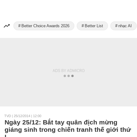
Better Choice Awards 2026
Better List
nhạc AI
TVD
|
25/12/2014 | 12:00
Ngày 25/12: Bắt tay quân địch mừng
giáng sinh trong chiến tranh thế giới thứ
I