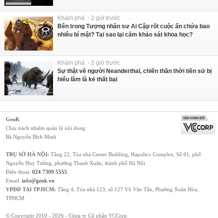
Khám phá - 2 giờ trước
Bên trong Tượng nhân sư Ai Cập rốt cuộc ẩn chứa bao
nhiêu bí mật? Tại sao lại cấm khảo sát khoa học?
Khám phá - 2 giờ trước
Sự thật về người Neanderthal, chiến thần thời tiền sử bị
hiểu lầm là kẻ thất bại
GenK
Chịu trách nhiệm quản lý nội dung:
Bà Nguyễn Bích Minh
TRỤ SỞ HÀ NỘI:
Tầng 22, Tòa nhà Center Building, Hapulico Complex, Số 01, phố
Nguyễn Huy Tưởng, phường Thanh Xuân, thành phố Hà Nội
Điện thoại:
024 7309 5555
.
Email:
info@genk.vn
VPĐD TẠI TP.HCM:
Tầng 4, Tòa nhà 123, số 127 Võ Văn Tần, Phường Xuân Hòa,
TPHCM
© Copyright 2010 - 2026 - Công ty Cổ phần VCCorp