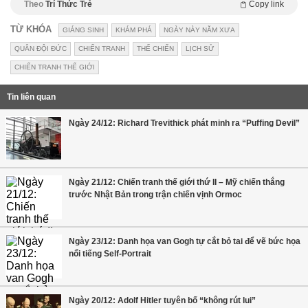
Theo
Trí Thức Trẻ
Copy link
TỪ KHÓA
GIÁNG SINH
KHÁM PHÁ
NGÀY NÀY NĂM XƯA
QUÂN ĐỘI ĐỨC
CHIẾN TRANH
THẾ CHIẾN
LỊCH SỬ
CHIẾN TRANH THẾ GIỚI
Tin liên quan
Ngày 24/12: Richard Trevithick phát minh ra “Puffing Devil”
Ngày 21/12: Chiến tranh thế giới thứ II – Mỹ chiến thắng
trước Nhật Bản trong trận chiến vịnh Ormoc
Ngày 23/12: Danh họa van Gogh tự cắt bỏ tai để vẽ bức họa
nổi tiếng Self-Portrait
Ngày 20/12: Adolf Hitler tuyên bố “không rút lui”