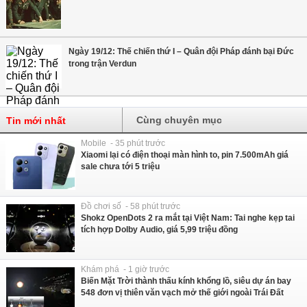
Ngày 19/12: Thế chiến thứ I – Quân đội Pháp đánh bại Đức
trong trận Verdun
Cùng chuyên mục
Tin mới nhất
Mobile - 35 phút trước
Xiaomi lại có điện thoại màn hình to, pin 7.500mAh giá
sale chưa tới 5 triệu
Đồ chơi số - 58 phút trước
Shokz OpenDots 2 ra mắt tại Việt Nam: Tai nghe kẹp tai
tích hợp Dolby Audio, giá 5,99 triệu đồng
Khám phá - 1 giờ trước
Biến Mặt Trời thành thấu kính khổng lồ, siêu dự án bay
548 đơn vị thiên văn vạch mở thế giới ngoài Trái Đất