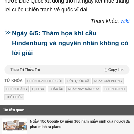
nước Đức Quốc xã đồng thời là ngày kết thúc thắng
lợi cuộc Chiến tranh vệ quốc vĩ đại.
Tham khảo:
wiki
Ngày 6/5: Thảm họa khí cầu
Hindenburg và nguyên nhân không có
lời giải
Theo
Trí Thức Trẻ
Copy link
TỪ KHÓA
CHIẾN TRANH THẾ GIỚI
ĐỨC QUỐC XÃ
NGÀY GIẢI PHÓNG
CHIẾN THẮNG
LỊCH SỬ
CHÂU ÂU
NGÀY NÀY NĂM XƯA
CHIẾN TRANH
THẾ CHIẾN
Tin liên quan
Ngày 4/5: Google kỷ niệm 360 năm ngày sinh của người đã
phát minh ra piano