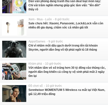
Dân văn phòng đang tranh thủ săn deal loạt món này:
Chỉ vài trăm nghìn nhưng giúp góc làm việc "lên đời"
thấy rõ
Xem - Mua - Luôn - 8 giờ trước
Sale chưa hết: Xiaomi, Panasonic, Lock&Lock vẫn còn
nhiều đồ gia dụng, chăm sóc cá nhân giá tốt
Apps/Games - 9 giờ trước
Chỉ vì nhầm một dấu gạch dưới trong tên tài khoản
Skyrim, người đàn ông vô tội phải ngồi tù 18 tháng
Khám phá - 10 giờ trước
Vứt nhầm tấm vé số trúng hơn 30 tỷ đồng vào thùng rác,
người đàn ông khiến cả công ty vệ sinh phải mất 2 ngày
tìm lại
Đồ chơi số - 10 giờ trước
Sennheiser MOMENTUM 5 Wireless ra mắt tại Việt Nam,
giá 12,49 triệu đồng