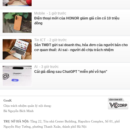
Mobile - 1 giờ trước
Điện thoại mới của HONOR giảm giá còn có 10 triệu
đồng
Tin ICT - 2 giờ trước
Sàn TMĐT gửi sai doanh thu, hóa đơn của người bán cho
cơ quan thuế: Ai sai - người đó chịu trách nhiệm
AI - 3 giờ trước
Cái giá đằng sau ChatGPT "miễn phí vô hạn"
GenK
Chịu trách nhiệm quản lý nội dung:
Bà Nguyễn Bích Minh
TRỤ SỞ HÀ NỘI:
Tầng 22, Tòa nhà Center Building, Hapulico Complex, Số 01, phố
Nguyễn Huy Tưởng, phường Thanh Xuân, thành phố Hà Nội