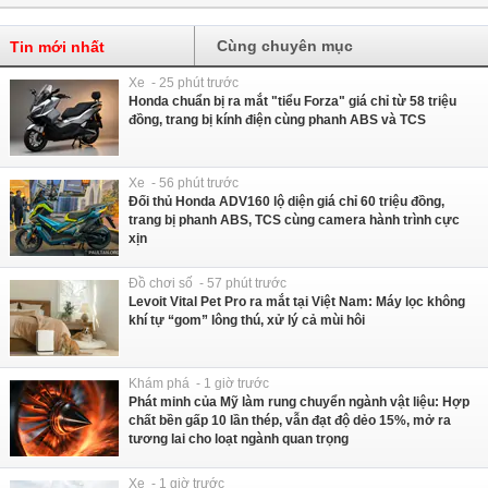
Cùng chuyên mục
Tin mới nhất
Xe - 25 phút trước
Honda chuẩn bị ra mắt "tiểu Forza" giá chỉ từ 58 triệu
đồng, trang bị kính điện cùng phanh ABS và TCS
Xe - 56 phút trước
Đối thủ Honda ADV160 lộ diện giá chỉ 60 triệu đồng,
trang bị phanh ABS, TCS cùng camera hành trình cực
xịn
Đồ chơi số - 57 phút trước
Levoit Vital Pet Pro ra mắt tại Việt Nam: Máy lọc không
khí tự “gom” lông thú, xử lý cả mùi hôi
Khám phá - 1 giờ trước
Phát minh của Mỹ làm rung chuyển ngành vật liệu: Hợp
chất bền gấp 10 lần thép, vẫn đạt độ dẻo 15%, mở ra
tương lai cho loạt ngành quan trọng
Xe - 1 giờ trước