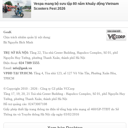
Vespa mang bộ sưu tập 80 năm khuấy động Vietnam
Scooters Fest 2026
GenK
Chịu trách nhiệm quản lý nội dung:
Bà Nguyễn Bích Minh
TRỤ SỞ HÀ NỘI:
Tầng 22, Tòa nhà Center Building, Hapulico Complex, Số 01, phố
Nguyễn Huy Tưởng, phường Thanh Xuân, thành phố Hà Nội
Điện thoại:
024 7309 5555
.
Email:
info@genk.vn
VPĐD TẠI TP.HCM:
Tầng 4, Tòa nhà 123, số 127 Võ Văn Tần, Phường Xuân Hòa,
TPHCM
© Copyright 2010 - 2026 - Công ty Cổ phần VCCorp
Tầng 17, 19, 20, 21 Toà nhà Center Building - Hapulico Complex, Số 01, phố Nguyễn Huy
Tưởng, phường Thanh Xuân, thành phố Hà Nội
Hỗ trợ quảng cáo:
02473007108
Giấy phép thiết lập trang thông tin điện tử tổng hợp trên mạng số 460/GP-TTĐT do Sở
Thông tin và Truyền thông Hà Nội cấp ngày 03/02/2016
Xem bản Desktop