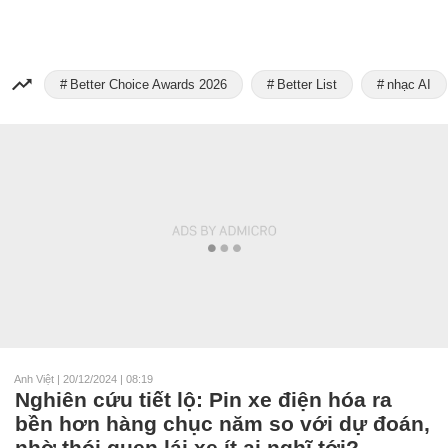
Better Choice Awards 2026
Better List
nhạc AI
Anh Việt
|
20/12/2024 | 08:19
Nghiên cứu tiết lộ: Pin xe điện hóa ra
bền hơn hàng chục năm so với dự đoán,
nhờ thói quen lái xe ít ai nghĩ tới?