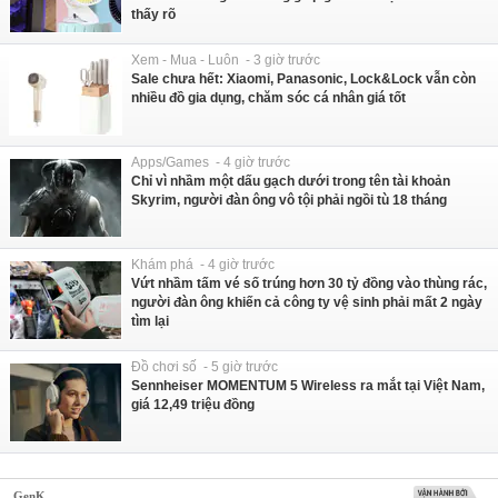
thấy rõ
Xem - Mua - Luôn - 3 giờ trước
Sale chưa hết: Xiaomi, Panasonic, Lock&Lock vẫn còn
nhiều đồ gia dụng, chăm sóc cá nhân giá tốt
Apps/Games - 4 giờ trước
Chỉ vì nhầm một dấu gạch dưới trong tên tài khoản
Skyrim, người đàn ông vô tội phải ngồi tù 18 tháng
Khám phá - 4 giờ trước
Vứt nhầm tấm vé số trúng hơn 30 tỷ đồng vào thùng rác,
người đàn ông khiến cả công ty vệ sinh phải mất 2 ngày
tìm lại
Đồ chơi số - 5 giờ trước
Sennheiser MOMENTUM 5 Wireless ra mắt tại Việt Nam,
giá 12,49 triệu đồng
GenK