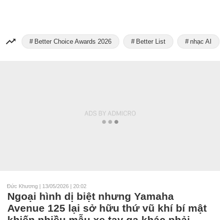
Better Choice Awards 2026
Better List
nhạc AI
Đức Khương
|
13/05/2026 | 20:02
Ngoại hình dị biệt nhưng Yamaha
Avenue 125 lại sở hữu thứ vũ khí bí mật
khiến nhiều mẫu xe tay ga khác phải