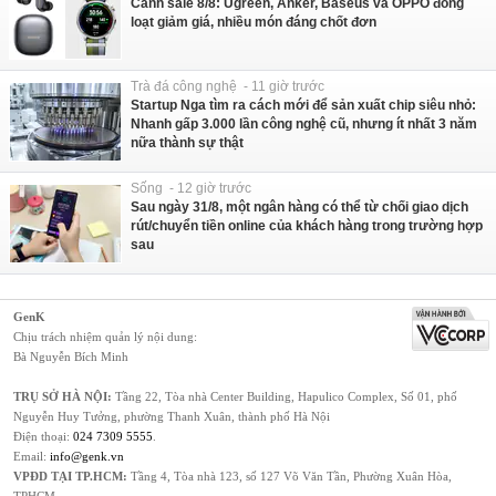
Canh sale 8/8: Ugreen, Anker, Baseus và OPPO đồng
loạt giảm giá, nhiều món đáng chốt đơn
Trà đá công nghệ - 11 giờ trước
Startup Nga tìm ra cách mới để sản xuất chip siêu nhỏ:
Nhanh gấp 3.000 lần công nghệ cũ, nhưng ít nhất 3 năm
nữa thành sự thật
Sống - 12 giờ trước
Sau ngày 31/8, một ngân hàng có thể từ chối giao dịch
rút/chuyển tiền online của khách hàng trong trường hợp
sau
GenK
Chịu trách nhiệm quản lý nội dung:
Bà Nguyễn Bích Minh
TRỤ SỞ HÀ NỘI:
Tầng 22, Tòa nhà Center Building, Hapulico Complex, Số 01, phố
Nguyễn Huy Tưởng, phường Thanh Xuân, thành phố Hà Nội
Điện thoại:
024 7309 5555
.
Email:
info@genk.vn
VPĐD TẠI TP.HCM:
Tầng 4, Tòa nhà 123, số 127 Võ Văn Tần, Phường Xuân Hòa,