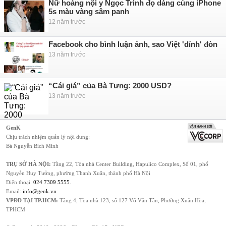
Nữ hoàng nội y Ngọc Trinh đọ dáng cùng iPhone
5s màu vàng sâm panh
12 năm trước
Facebook cho bình luận ảnh, sao Việt 'dính' đòn
13 năm trước
“Cái giá” của Bà Tưng: 2000 USD?
13 năm trước
GenK
Chịu trách nhiệm quản lý nội dung:
Bà Nguyễn Bích Minh
TRỤ SỞ HÀ NỘI:
Tầng 22, Tòa nhà Center Building, Hapulico Complex, Số 01, phố
Nguyễn Huy Tưởng, phường Thanh Xuân, thành phố Hà Nội
Điện thoại:
024 7309 5555
.
Email:
info@genk.vn
VPĐD TẠI TP.HCM:
Tầng 4, Tòa nhà 123, số 127 Võ Văn Tần, Phường Xuân Hòa,
TPHCM