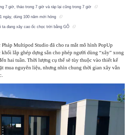
ng 7 giờ, tháo trong 7 giờ và ráp lại cũng trong 7 giờ
g 1 ngày, dùng 100 năm mới hỏng
ời ta đang xây cao ốc chọc trời bằng GỖ
c Pháp Multipod Studio đã cho ra mắt mô hình PopUp
c khối lắp ghép dựng sẵn cho phép người dùng “xây” xong
ến hai tuần. Thời lượng cụ thể sẽ tùy thuộc vào thiết kế
 đặt mua nguyên liệu, nhưng nhìn chung thời gian xây vẫn
c.