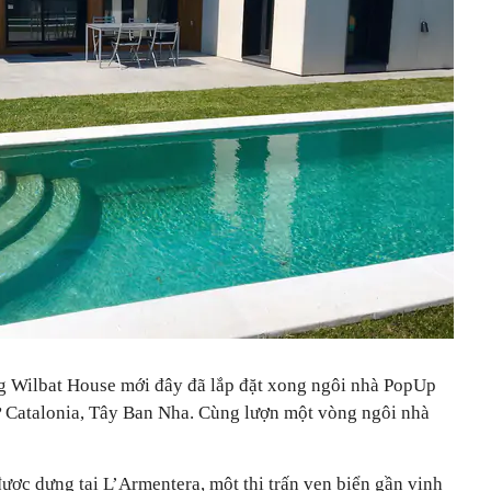
g Wilbat House mới đây đã lắp đặt xong ngôi nhà PopUp
 ở Catalonia, Tây Ban Nha. Cùng lượn một vòng ngôi nhà
ợc dựng tại L’Armentera, một thị trấn ven biển gần vịnh