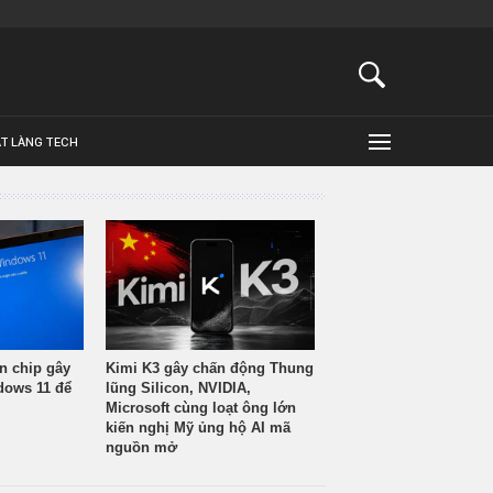
ẬT LÀNG TECH
n chip gây
Kimi K3 gây chấn động Thung
ndows 11 để
lũng Silicon, NVIDIA,
Microsoft cùng loạt ông lớn
kiến nghị Mỹ ủng hộ AI mã
nguồn mở