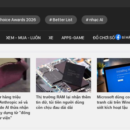
Choice Awards 2026
Better List
nhạc AI
XEM - MUA - LUÔN
XE
APPS-GAME
ĐỒ CHƠI SỐ
BÍ M
ừ hàng triệu
Thị trường RAM lại nhận thêm
Microsoft dùng co
Anthropic xé và
tin dữ, túi tiền người dùng
tranh cãi trên Wi
ude AI thừa nhận
còn chịu đau dài dài
siết kích hoạt lậu
y dựng từ "đống
ư viện"