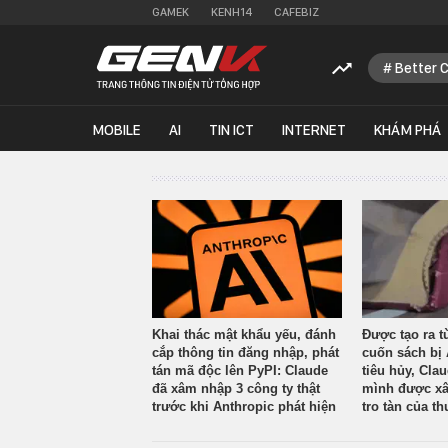
GAMEK
KENH14
CAFEBIZ
Better 
MOBILE
AI
TIN ICT
INTERNET
KHÁM PHÁ
Khai thác mật khẩu yếu, đánh
Được tạo ra t
cắp thông tin đăng nhập, phát
cuốn sách bị 
tán mã độc lên PyPI: Claude
tiêu hủy, Cla
đã xâm nhập 3 công ty thật
mình được xâ
trước khi Anthropic phát hiện
tro tàn của th