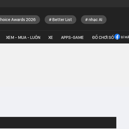
Choice Awards 2026
Better List
nhạc AI
XEM - MUA - LUÔN
XE
APPS-GAME
ĐỒ CHƠI SỐ
BÍ M