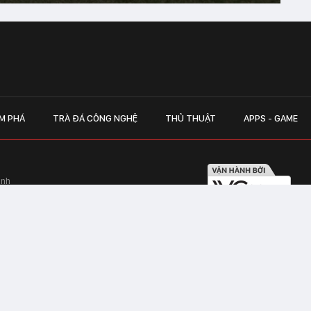
M PHÁ
TRÀ ĐÁ CÔNG NGHỆ
THỦ THUẬT
APPS - GAME
inh
Hapulico Complex, Số 01, phố Nguyễn
LIÊN HỆ QUẢN
 Văn Tần, Phường Xuân Hòa, TPHCM
Hotline hỗ trợ quảng cáo:
ico Complex, Số 01, phố Nguyễn Huy
Email:
giaitrixahoi@admicr
Hỗ trợ & CSKH: Admicro
 trên mạng số 460/GP-TTĐT do Sở Thông