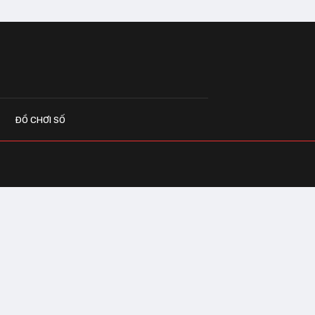
ĐỒ CHƠI SỐ
G CÁO
o.vn