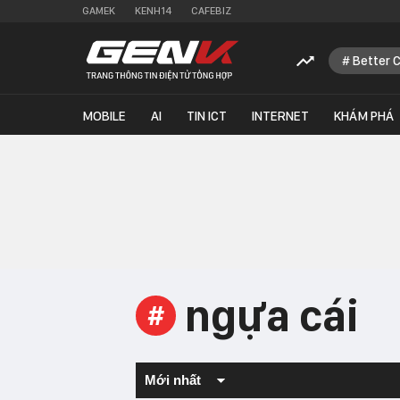
GAMEK
KENH14
CAFEBIZ
Better 
MOBILE
AI
TIN ICT
INTERNET
KHÁM PHÁ
ngựa cái
#
Mới nhất