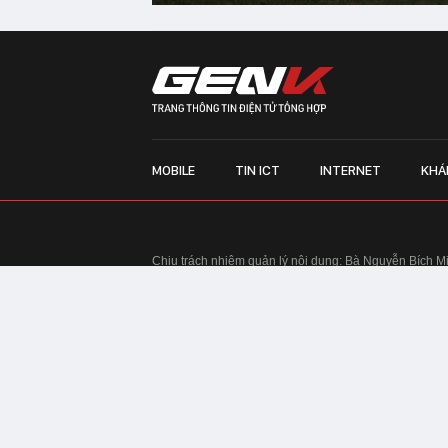
MOBILE
TIN ICT
INTERNET
KHÁ
Chịu trách nhiệm quản lý nội dung: Bà Nguyễn Bích M
TRỤ SỞ HÀ NỘI:
Tầng 22, Tòa nhà Center Building, 
Huy Tưởng, phường Thanh Xuân, thành phố Hà Nội
Điện thoại: 024 7309 5555.
Email:
info@genk.vn
VPĐD TẠI TP.HCM:
Tầng 4, Tòa nhà 123, số 127 Võ
© Copyright 2010 - 2026 - Công ty Cổ phần VCCorp
Tầng 17, 19, 20, 21 Toà nhà Center Building - Hapul
Tưởng, phường Thanh Xuân, thành phố Hà Nội
Giấy phép thiết lập trang thông tin điện tử tổng hợp