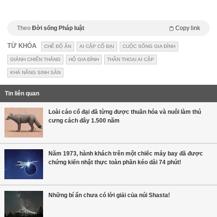
Theo
Đời sống Pháp luật
Copy link
TỪ KHÓA
CHẾ ĐỘ ĂN
AI CẬP CỔ ĐẠI
CUỘC SỐNG GIA ĐÌNH
GIÀNH CHIẾN THẮNG
HỘ GIA ĐÌNH
THẦN THOẠI AI CẬP
KHẢ NĂNG SINH SẢN
Tin liên quan
Loài cáo cổ đại đã từng được thuần hóa và nuôi làm thú
cưng cách đây 1.500 năm
Năm 1973, hành khách trên một chiếc máy bay đã được
chứng kiến ​​nhật thực toàn phần kéo dài 74 phút!
Những bí ẩn chưa có lời giải của núi Shasta!