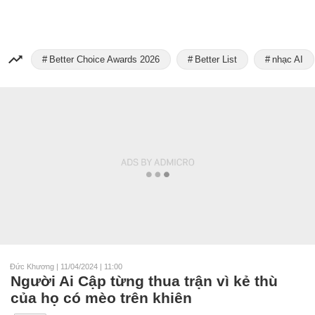
Better Choice Awards 2026
Better List
nhạc AI
Đức Khương
|
11/04/2024 | 11:00
Người Ai Cập từng thua trận vì kẻ thù
của họ có mèo trên khiên