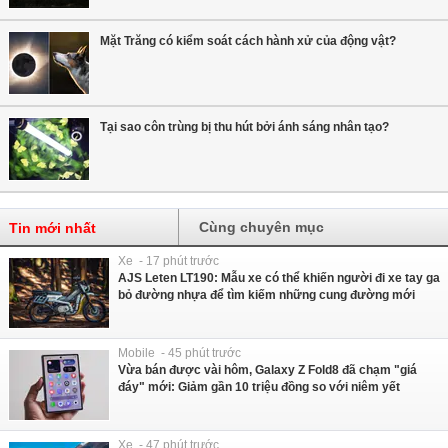
Mặt Trăng có kiểm soát cách hành xử của động vật?
Tại sao côn trùng bị thu hút bởi ánh sáng nhân tạo?
Cùng chuyên mục
Tin mới nhất
Xe - 17 phút trước
AJS Leten LT190: Mẫu xe có thể khiến người đi xe tay ga
bỏ đường nhựa để tìm kiếm những cung đường mới
Mobile - 45 phút trước
Vừa bán được vài hôm, Galaxy Z Fold8 đã chạm "giá
đáy" mới: Giảm gần 10 triệu đồng so với niêm yết
Xe - 47 phút trước