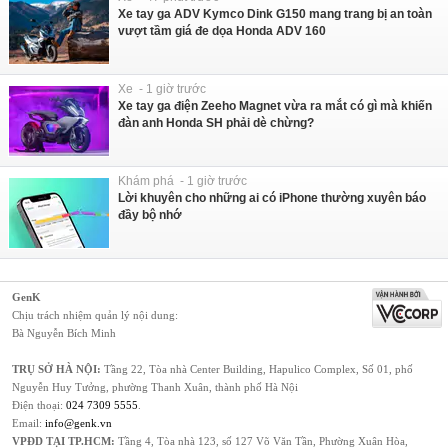
Xe tay ga ADV Kymco Dink G150 mang trang bị an toàn
vượt tầm giá đe dọa Honda ADV 160
Xe - 1 giờ trước
Xe tay ga điện Zeeho Magnet vừa ra mắt có gì mà khiến
đàn anh Honda SH phải dè chừng?
Khám phá - 1 giờ trước
Lời khuyên cho những ai có iPhone thường xuyên báo
đầy bộ nhớ
GenK
Chịu trách nhiệm quản lý nội dung:
Bà Nguyễn Bích Minh
TRỤ SỞ HÀ NỘI:
Tầng 22, Tòa nhà Center Building, Hapulico Complex, Số 01, phố
Nguyễn Huy Tưởng, phường Thanh Xuân, thành phố Hà Nội
Điện thoại:
024 7309 5555
.
Email:
info@genk.vn
VPĐD TẠI TP.HCM:
Tầng 4, Tòa nhà 123, số 127 Võ Văn Tần, Phường Xuân Hòa,