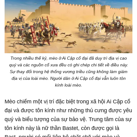
Trong nhiều thế kỷ, mèo ở Ai Cập cổ đại đã duy trì địa vị cao
quý và các nguồn cổ xưa đều có ghi chép chi tiết về điều này.
Sự thay đổi trong hệ thống vương triều cũng không làm giảm
địa vị của loài mèo. Người dân ở Ai Cập cổ đại vẫn luôn tôn
kính loài mèo.
Mèo chiếm một vị trí đặc biệt trong xã hội Ai Cập cổ
đại và được tôn kính như những thú cưng được yêu
quý và biểu tượng của sự bảo vệ. Trung tâm của sự
tôn kính này là nữ thần Bastet, còn được gọi là
Bast, người có mối liên hệ chặt chẽ với mèo và