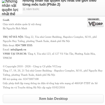
Những nhân vật quyền lực nhất thế giới theo
từng mốc tuổi (Phần 2)
11 năm trước
GenK
Chịu trách nhiệm quản lý nội dung:
Bà Nguyễn Bích Minh
TRỤ SỞ HÀ NỘI:
Tầng 22, Tòa nhà Center Building, Hapulico Complex, Số 01, phố
Nguyễn Huy Tưởng, phường Thanh Xuân, thành phố Hà Nội
Điện thoại:
024 7309 5555
.
Email:
info@genk.vn
VPĐD TẠI TP.HCM:
Tầng 4, Tòa nhà 123, số 127 Võ Văn Tần, Phường Xuân Hòa,
TPHCM
© Copyright 2010 - 2026 - Công ty Cổ phần VCCorp
Tầng 17, 19, 20, 21 Toà nhà Center Building - Hapulico Complex, Số 01, phố Nguyễn Huy
Tưởng, phường Thanh Xuân, thành phố Hà Nội
Hỗ trợ quảng cáo:
02473007108
Giấy phép thiết lập trang thông tin điện tử tổng hợp trên mạng số 460/GP-TTĐT do Sở
Thông tin và Truyền thông Hà Nội cấp ngày 03/02/2016
Xem bản Desktop