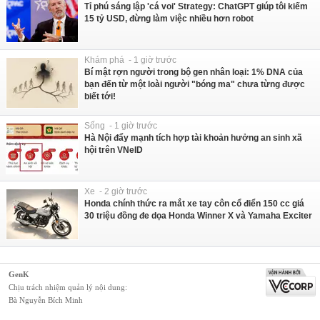
Tỉ phú sáng lập 'cá voi' Strategy: ChatGPT giúp tôi kiếm
15 tỷ USD, đừng làm việc nhiều hơn robot
Khám phá - 1 giờ trước
Bí mật rợn người trong bộ gen nhân loại: 1% DNA của
bạn đến từ một loài người "bóng ma" chưa từng được
biết tới!
Sống - 1 giờ trước
Hà Nội đẩy mạnh tích hợp tài khoản hưởng an sinh xã
hội trên VNeID
Xe - 2 giờ trước
Honda chính thức ra mắt xe tay côn cổ điển 150 cc giá
30 triệu đồng đe dọa Honda Winner X và Yamaha Exciter
GenK
Chịu trách nhiệm quản lý nội dung:
Bà Nguyễn Bích Minh