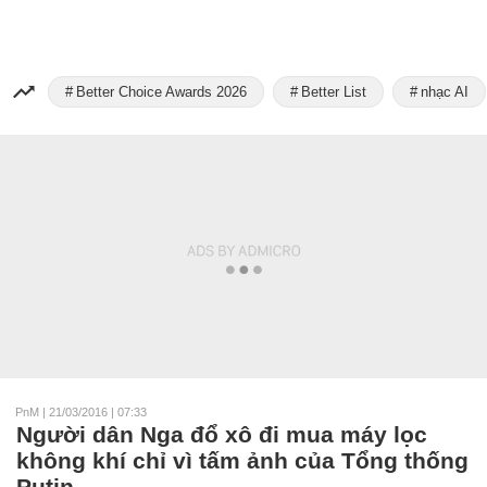
Better Choice Awards 2026
Better List
nhạc AI
PnM
|
21/03/2016 | 07:33
Người dân Nga đổ xô đi mua máy lọc
không khí chỉ vì tấm ảnh của Tổng thống
Putin