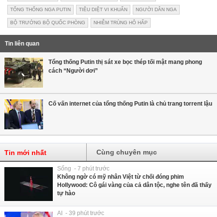
TỔNG THỐNG NGA PUTIN
TIÊU DIỆT VI KHUẨN
NGƯỜI DÂN NGA
BỘ TRƯỞNG BỘ QUỐC PHÒNG
NHIỄM TRÙNG HÔ HẤP
Tin liên quan
Tổng thống Putin thị sát xe bọc thép tối mật mang phong
cách “Người dơi”
Cố vấn internet của tổng thống Putin là chủ trang torrent lậu
Cùng chuyên mục
Tin mới nhất
Sống - 7 phút trước
Không ngờ có mỹ nhân Việt từ chối đóng phim
Hollywood: Cô gái vàng của cả dân tộc, nghe tên đã thấy
tự hào
AI - 39 phút trước