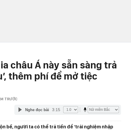
ia châu Á này sẵn sàng trả
tù’, thêm phí để mở tiệc
ĂM TRƯỚC
3:15
Nghe đọc bài
n bề, người ta có thể trả tiền để ‘trải nghiệm nhập