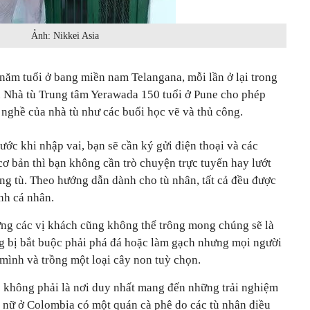
Ảnh: Nikkei Asia
năm tuổi ở bang miền nam Telangana, mỗi lần ở lại trong
. Nhà tù Trung tâm Yerawada 150 tuổi ở Pune cho phép
 nghề của nhà tù như các buổi học vẽ và thủ công.
ước khi nhập vai, bạn sẽ cần ký gửi điện thoại và các
 cơ bản thì bạn không cần trò chuyện trực tuyến hay lướt
ng tù. Theo hướng dẫn dành cho tù nhân, tất cả đều được
nh cá nhân.
ng các vị khách cũng không thể trông mong chúng sẽ là
ng bị bắt buộc phải phá đá hoặc làm gạch nhưng mọi người
mình và trồng một loại cây non tuỳ chọn.
Độ không phải là nơi duy nhất mang đến những trải nghiệm
ù nữ ở Colombia có một quán cà phê do các tù nhân điều