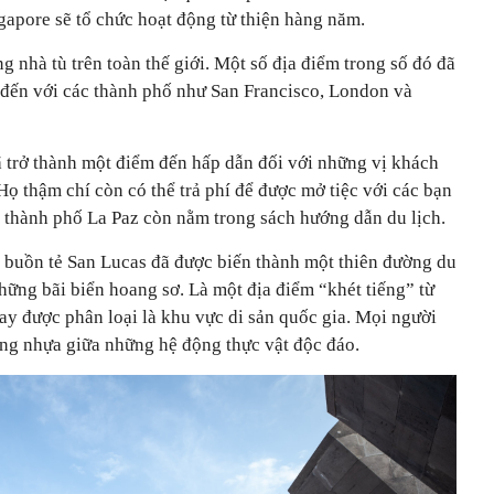
gapore sẽ tổ chức hoạt động từ thiện hàng năm.
g nhà tù trên toàn thế giới. Một số địa điểm trong số đó đã
h đến với các thành phố như San Francisco, London và
ã trở thành một điểm đến hấp dẫn đối với những vị khách
 Họ thậm chí còn có thể trả phí để được mở tiệc với các bạn
m thành phố La Paz còn nằm trong sách hướng dẫn du lịch.
ù buồn tẻ San Lucas đã được biến thành một thiên đường du
những bãi biển hoang sơ. Là một địa điểm “khét tiếng” từ
y được phân loại là khu vực di sản quốc gia. Mọi người
ờng nhựa giữa những hệ động thực vật độc đáo.