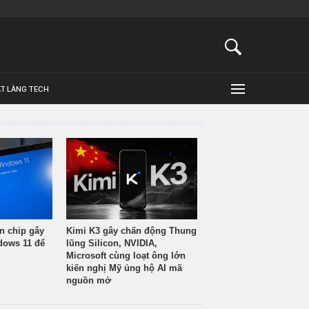
ẬT LÀNG TECH
n chip gây
Kimi K3 gây chấn động Thung
ndows 11 để
lũng Silicon, NVIDIA,
Microsoft cùng loạt ông lớn
kiến nghị Mỹ ủng hộ AI mã
nguồn mở