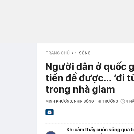
TRANG CHỦ
SỐNG
›
Người dân ở quốc g
tiền để được... ‘đi 
trong nhà giam
MINH PHƯƠNG
, NHỊP SỐNG THỊ TRƯỜNG
4 N
Khi cảm thấy cuộc sống quá bộ