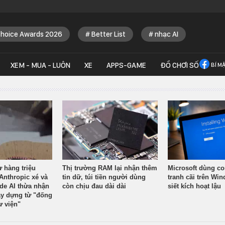
Choice Awards 2026
Better List
nhạc AI
XEM - MUA - LUÔN
XE
APPS-GAME
ĐỒ CHƠI SỐ
BÍ M
ừ hàng triệu
Thị trường RAM lại nhận thêm
Microsoft dùng co
Anthropic xé và
tin dữ, túi tiền người dùng
tranh cãi trên Wi
ude AI thừa nhận
còn chịu đau dài dài
siết kích hoạt lậu
y dựng từ "đống
ư viện"