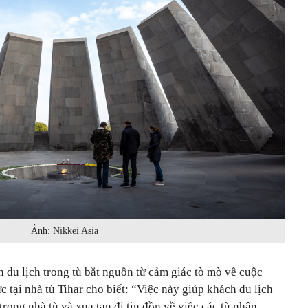
Ảnh: Nikkei Asia
h du lịch trong tù bắt nguồn từ cảm giác tò mò về cuộc
tại nhà tù Tihar cho biết: “Việc này giúp khách du lịch
 trong nhà tù và xua tan đi tin đồn về việc các tù nhân