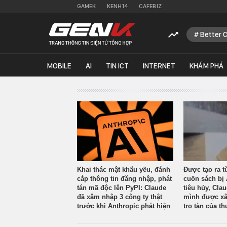
GAMEK
KENH14
CAFEBIZ
Better 
MOBILE
AI
TIN ICT
INTERNET
KHÁM PHÁ
Khai thác mật khẩu yếu, đánh
Được tạo ra t
cắp thông tin đăng nhập, phát
cuốn sách bị 
tán mã độc lên PyPI: Claude
tiêu hủy, Cla
đã xâm nhập 3 công ty thật
mình được xâ
trước khi Anthropic phát hiện
tro tàn của th