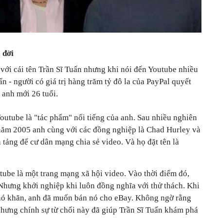
 đời
với cái tên Trần Sĩ Tuấn nhưng khi nói đến Youtube nhiều
uấn - người có giá trị hàng trăm tỷ đô la của PayPal quyết
 anh mới 26 tuổi.
Youtube là "tác phẩm" nổi tiếng của anh. Sau nhiều nghiên
2 năm 2005 anh cùng với các đồng nghiệp là Chad Hurley và
tảng để cư dân mạng chia sẻ video. Và họ đặt tên là
tube là một trang mạng xã hội video. Vào thời điểm đó,
 Nhưng khởi nghiệp khi luôn đồng nghĩa với thử thách. Khi
khó khăn, anh đã muốn bán nó cho eBay. Không ngờ rằng
Nhưng chính sự từ chối này đã giúp Trần Sĩ Tuấn khám phá