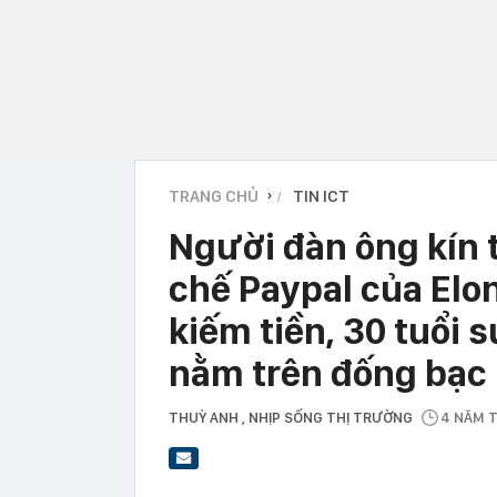
TRANG CHỦ
TIN ICT
›
Người đàn ông kín 
chế Paypal của Elon
kiếm tiền, 30 tuổi 
nằm trên đống bạc
THUỲ ANH
, NHỊP SỐNG THỊ TRƯỜNG
4 NĂM 