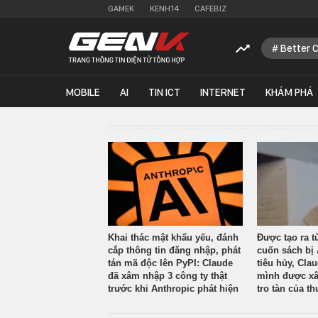
GAMEK
KENH14
CAFEBIZ
Better 
MOBILE
AI
TIN ICT
INTERNET
KHÁM PHÁ
Khai thác mật khẩu yếu, đánh
Được tạo ra t
cắp thông tin đăng nhập, phát
cuốn sách bị 
tán mã độc lên PyPI: Claude
tiêu hủy, Cla
đã xâm nhập 3 công ty thật
mình được xâ
trước khi Anthropic phát hiện
tro tàn của th