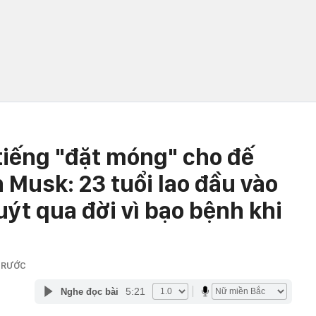
tiếng "đặt móng" cho đế
 Musk: 23 tuổi lao đầu vào
suýt qua đời vì bạo bệnh khi
TRƯỚC
5:21
Nghe đọc bài