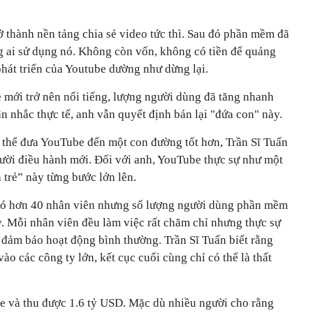
 thành nền tảng chia sẻ video tức thì. Sau đó phần mềm đã
ng ai sử dụng nó. Không còn vốn, không có tiền để quảng
 phát triển của Youtube dường như dừng lại.
mới trở nên nổi tiếng, lượng người dùng đã tăng nhanh
n nhắc thực tế, anh vẫn quyết định bán lại "đứa con" này.
thể đưa YouTube đến một con đường tốt hơn, Trần Sĩ Tuấn
ười điều hành mới. Đối với anh, YouTube thực sự như một
 trẻ” này từng bước lớn lên.
 có hơn 40 nhân viên nhưng số lượng người dùng phần mềm
y. Mỗi nhân viên đều làm việc rất chăm chỉ nhưng thực sự
đảm bảo hoạt động bình thường. Trần Sĩ Tuấn biết rằng
o các công ty lớn, kết cục cuối cùng chỉ có thể là thất
e và thu được 1.6 tỷ USD. Mặc dù nhiều người cho rằng