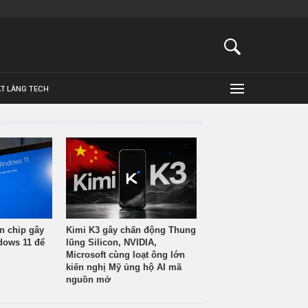
ẬT LÀNG TECH
n chip gây
Kimi K3 gây chấn động Thung
ndows 11 để
lũng Silicon, NVIDIA,
Microsoft cùng loạt ông lớn
kiến nghị Mỹ ủng hộ AI mã
nguồn mở