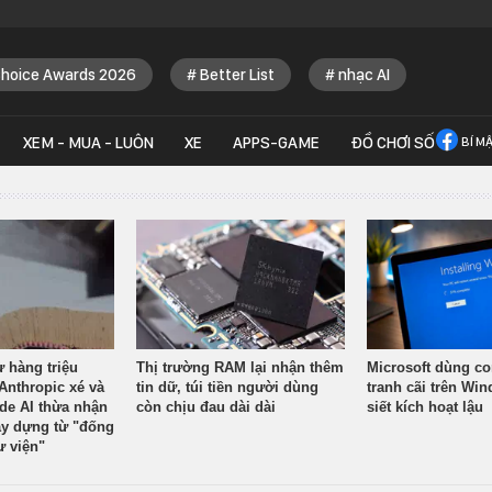
Choice Awards 2026
Better List
nhạc AI
XEM - MUA - LUÔN
XE
APPS-GAME
ĐỒ CHƠI SỐ
BÍ M
ừ hàng triệu
Thị trường RAM lại nhận thêm
Microsoft dùng co
Anthropic xé và
tin dữ, túi tiền người dùng
tranh cãi trên Wi
ude AI thừa nhận
còn chịu đau dài dài
siết kích hoạt lậu
y dựng từ "đống
ư viện"